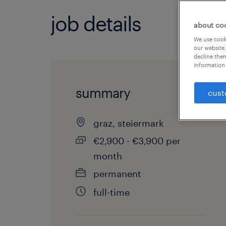
job details
about co
We use cooki
our website.
decline them
information 
summary
cust
graz, steiermark
€2,900 - €3,900 per
month
permanent
full-time