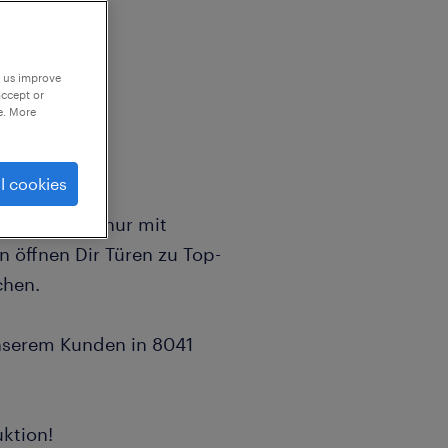
p us improve
accept or
e. More
rende
l cookies
r Dich nicht nur mit
öffnen Dir Türen zu Top-
chen.
nserem Kunden in 8041
ktion!