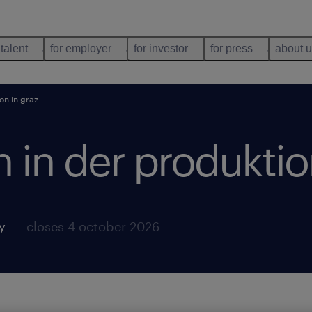
 talent
for employer
for investor
for press
about 
ion in graz
in in der produktio
y
closes 4 october 2026