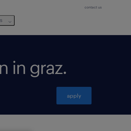
contact us
us
n in graz
.
apply