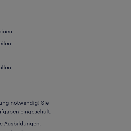
hinen
eilen
ollen
dung notwendig! Sie
ufgaben eingeschult.
le Ausbildungen,