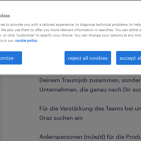
okies
es to provide you with a tailored experience, to diagnose technical problems, to hel
 We also use them to offer you more relevant information in searches. You can either 
, or click "customize" to specify your choice. You can change your options at any tim
is in our
cookie policy.
Wir sind Randstad - der weltweit füh
Personaldienstleister.
omize
reject all cookies
accept al
Als Dein Partner for Talent bringen wi
Deinem Traumjob zusammen, sondern 
Unternehmen, die genau nach Dir su
Für die Verstärkung des Teams bei u
Graz suchen wir
Anlernpersonen (m/w/d) für die Produ