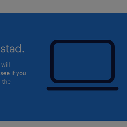
stad.
will
see if you
d the