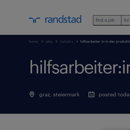
find a job
for
home
jobs
industry
hilfsarbeiter:in in der produkt
hilfsarbeiter:
graz
,
steiermark
posted toda