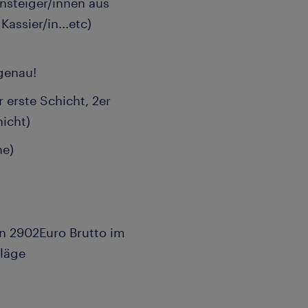
nsteiger/innen aus
assier/in...etc)
 genau!
r erste Schicht, 2er
icht)
he)
on 2902Euro Brutto im
läge