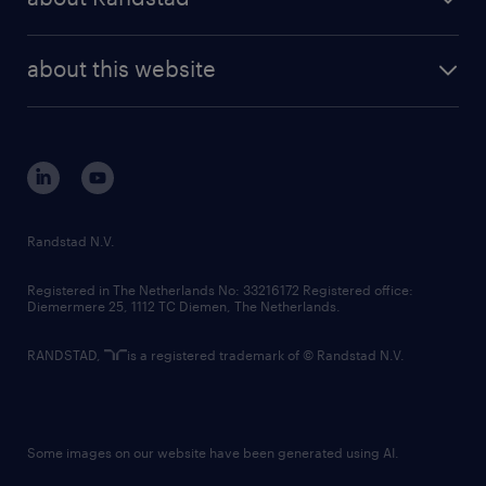
news and events
investor contacts
randstad enterprise
company profile
future of work
randstad digital
about this website
sustainability
tech suite
disclaimer
equity, diversity, inclusion and belonging
contact us
corporate governance
randstad innovation fund
country websites
Randstad N.V.
contact us
Registered in The Netherlands No: 33216172 Registered office:
Diemermere 25, 1112 TC Diemen, The Netherlands.
RANDSTAD,
is a registered trademark of © Randstad N.V.
Some images on our website have been generated using AI.