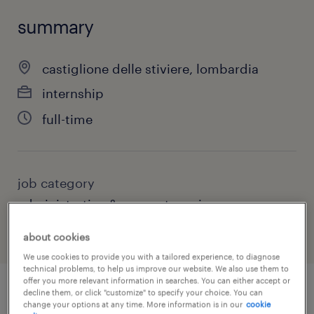
summary
castiglione delle stiviere, lombardia
internship
full-time
job category
administrative & support services
about cookies
We use cookies to provide you with a tailored experience, to diagnose
technical problems, to help us improve our website. We also use them to
offer you more relevant information in searches. You can either accept or
decline them, or click "customize" to specify your choice. You can
job details
change your options at any time. More information is in our
cookie