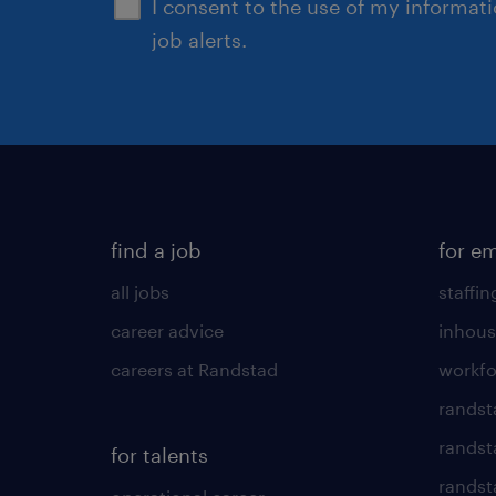
I consent to the use of my informat
job alerts.
find a job
for e
all jobs
staffin
career advice
inhous
careers at Randstad
workfo
randst
randst
for talents
randst