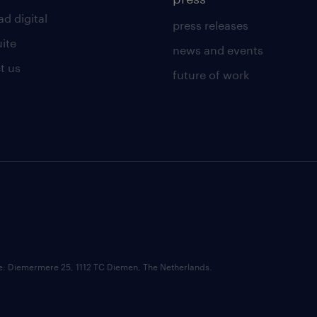
d digital
press releases
uite
news and events
t us
future of work
ce: Diemermere 25, 1112 TC Diemen, The Netherlands.