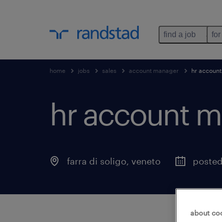
find a job
for
home
jobs
sales
account manager
hr account
hr account m
farra di soligo
,
veneto
posted
about co