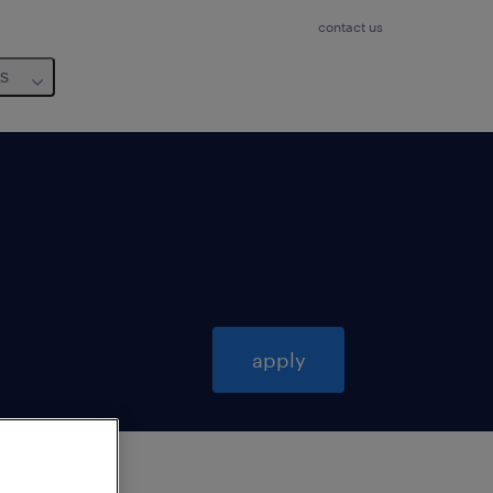
contact us
us
apply