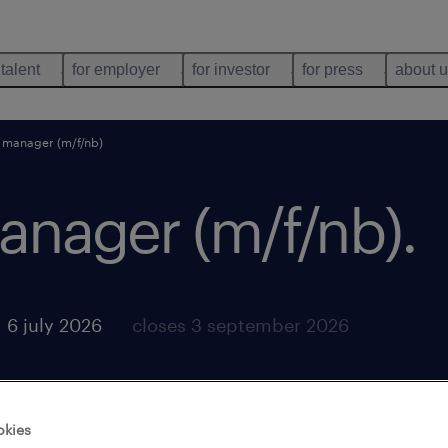
 talent
for employer
for investor
for press
about 
 manager (m/f/nb)
anager (m/f/nb)
.
 6 july 2026
closes 3 september 2026
okies