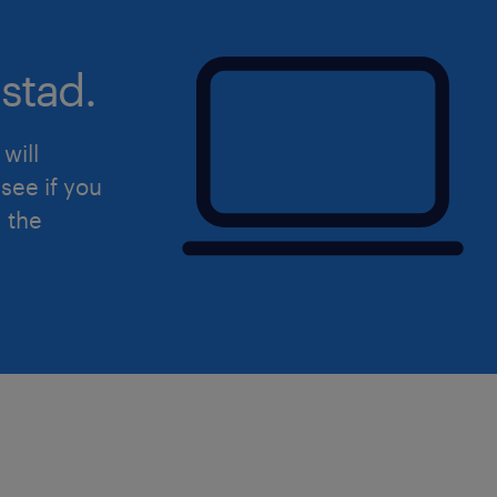
femminile (F), maschile (M) e non bina
della Legge n. 300/1970, del Decreto 
stad.
198/2006 e del Decreto Legislativo n
aperta a qualsiasi persona nel rispett
will
dell'inclusività. Ti preghiamo di legg
see if you
sulla privacy Randstad
d the
(https://www.randstad.it/privacy/) ai s
del Regolamento (UE) 2016/679 sulla 
dati (GDPR).