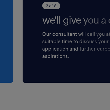
2 of 8
rio (NB) ai sensi
Legislativo n.
we'll give you a c
. 96/2026 ed è
o della diversity e
Our consultant will call you a
ere l'informativa
suitable time to discuss your
application and further care
ensi dell'art. 13
aspirations.
protezione dei