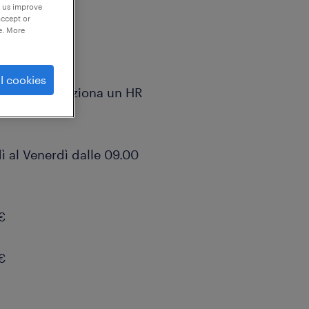
p us improve
accept or
e. More
l cookies
di Soligo, seleziona un HR
dì al Venerdì dalle 09.00
€
€