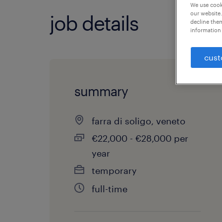
We use cooki
our website.
job details
decline them
information 
cust
summary
farra di soligo, veneto
€22,000 - €28,000 per
year
temporary
full-time