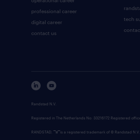
operational career
randsta
professional career
tech s
digital career
contac
contact us
Randstad N.V.
Registered in The Netherlands No: 33216172 Registered offi
RANDSTAD,
is a registered trademark of © Randstad N.V.