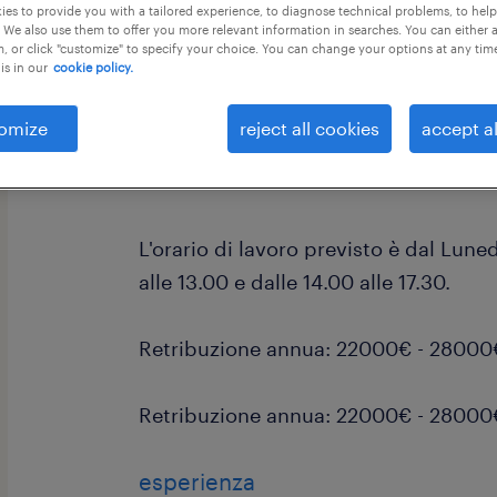
es to provide you with a tailored experience, to diagnose technical problems, to hel
 We also use them to offer you more relevant information in searches. You can either 
, or click "customize" to specify your choice. You can change your options at any tim
is in our
cookie policy.
omize
reject all cookies
accept al
Randstad Italia SpA, filiale di Pieve 
ACCOUNT MANAGER.
L'orario di lavoro previsto è dal Lune
alle 13.00 e dalle 14.00 alle 17.30.
Retribuzione annua: 22000€ - 28000
Retribuzione annua: 22000€ - 28000
esperienza