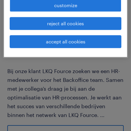
customize
job details
reject all cookies
Wil je de wereld van HR en SAP
SuccessFactors verder ontdekken en uitrollen
accept all cookies
binnen een grote organisatie? Lees dan snel
verder!
Bij onze klant LKQ Fource zoeken we een HR-
medewerker voor het Backoffice team. Samen
met je collega’s draag je bij aan de
optimalisatie van HR-processen. Je werkt aan
het succes van verschillende bedrijven
binnen het netwerk van LKQ Fource.
...