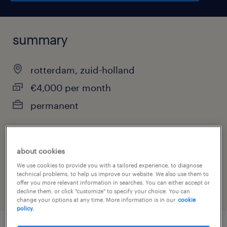
summary
rotterdam, zuid-holland
€4,000 per month
permanent
about cookies
job category
We use cookies to provide you with a tailored experience, to diagnose
other
technical problems, to help us improve our website. We also use them to
offer you more relevant information in searches. You can either accept or
decline them, or click "customize" to specify your choice. You can
change your options at any time. More information is in our
cookie
policy.