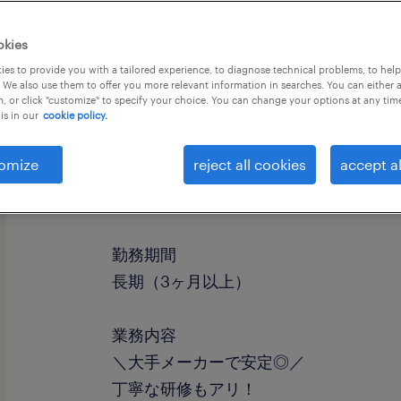
okies
es to provide you with a tailored experience, to diagnose technical problems, to hel
 We also use them to offer you more relevant information in searches. You can either 
, or click "customize" to specify your choice. You can change your options at any tim
is in our
cookie policy.
omize
reject all cookies
accept al
職種
フォークリフト、マシンオペレーター
勤務期間
長期（3ヶ月以上）
業務内容
＼大手メーカーで安定◎／
丁寧な研修もアリ！