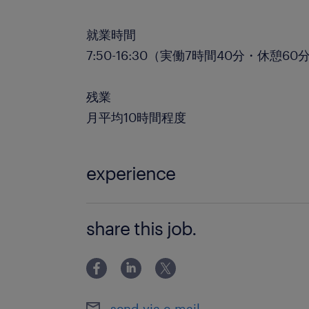
就業時間
7:50-16:30（実働7時間40分・休憩60
残業
月平均10時間程度
experience
フォークリフト免許必須 …経験は不問で
share this job.
化学系の授業が好きだった方にもオスス
格 危険物、高圧ガス、酸欠、有機則な
send via e-mail