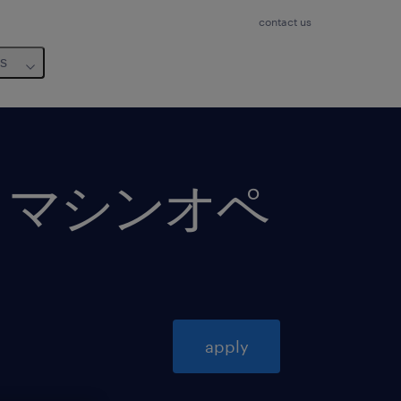
contact us
us
、マシンオペ
apply