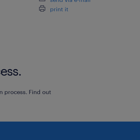
print it
ess.
n process. Find out