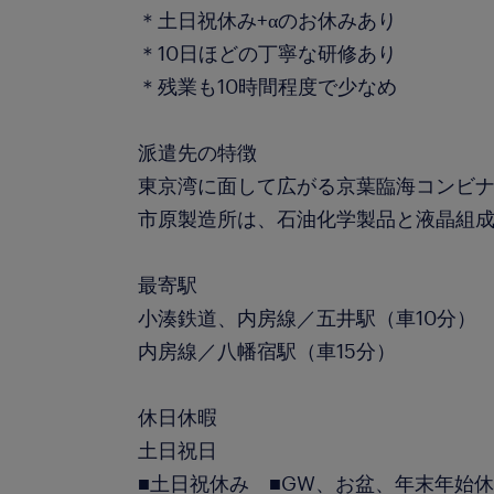
＊土日祝休み+αのお休みあり
＊10日ほどの丁寧な研修あり
＊残業も10時間程度で少なめ
派遣先の特徴
東京湾に面して広がる京葉臨海コンビ
市原製造所は、石油化学製品と液晶組
最寄駅
小湊鉄道、内房線／五井駅（車10分）
内房線／八幡宿駅（車15分）
休日休暇
土日祝日
■土日祝休み ■GW、お盆、年末年始