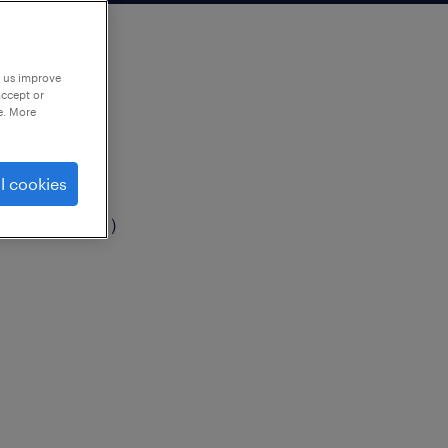
p us improve
accept or
e. More
l cookies
、その他（製造）