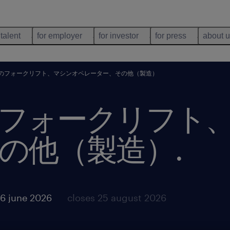
 talent
for employer
for investor
for press
about 
のフォークリフト、マシンオペレーター、その他（製造）
フォークリフト
の他（製造）
.
6 june 2026
closes 25 august 2026