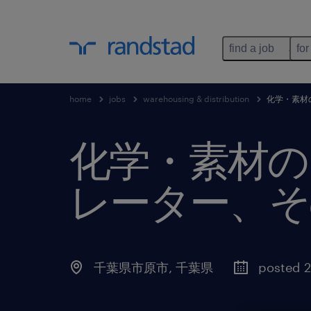
find a job
for
home
jobs
warehousing & distribution
化学・素材
化学・素材の
レーター、そ
千葉県市原市
,
千葉県
posted 2