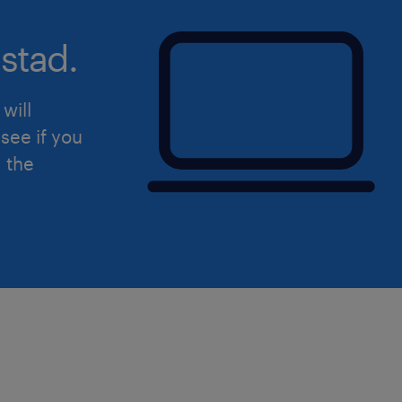
stad.
will
see if you
d the