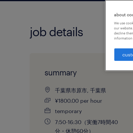
about co
We use cooki
job details
our website.
decline them
information 
cust
summary
千葉県市原市, 千葉県
¥1800.00 per hour
temporary
7:50-16:30（実働7時間40
分・休憩60分）