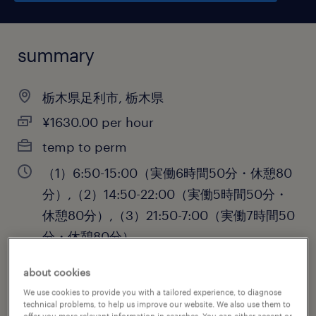
summary
栃木県足利市, 栃木県
¥1630.00 per hour
temp to perm
（1）6:50-15:00（実働6時間50分・休憩80
分）,（2）14:50-22:00（実働5時間50分・
休憩80分）,（3）21:50-7:00（実働7時間50
分・休憩80分）
about cookies
We use cookies to provide you with a tailored experience, to diagnose
job category
technical problems, to help us improve our website. We also use them to
offer you more relevant information in searches. You can either accept or