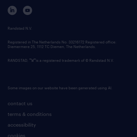
corporate governance
randstad innovation fund
country websites
Randstad N.V.
contact us
Registered in The Netherlands No: 33216172 Registered office:
Diemermere 25, 1112 TC Diemen, The Netherlands.
RANDSTAD,
is a registered trademark of © Randstad N.V.
Some images on our website have been generated using AI.
contact us
terms & conditions
accessibility
cookies