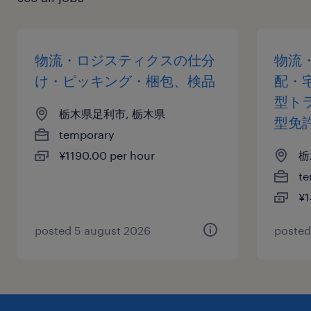
物流・ロジスティクスの仕分
物流
け・ピッキング・梱包、検品
配・
型ト
栃木県足利市, 栃木県
型免
temporary
¥1190.00 per hour
栃
te
¥1
posted 5 august 2026
posted