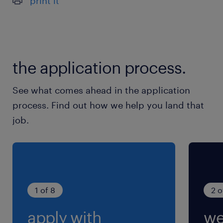
print it
休日休暇
シフト制
就業時間
the application process.
（1）6:50-15:00（実働6時間50分・休憩80分）
（2）14:50-22:00（実働5時間50分・休憩80
See what comes ahead in the application
分）
process. Find out how we help you land that
（3）21:50-7:00（実働7時間50分・休憩80分）
job.
※4直3交代
残業
月30-40時間
1 of 8
2 o
交通費
apply with
we
※交通費の支給あり