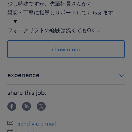
少し特殊ですが、先輩社員さんから
親切・丁寧に指導しサポートしてもらえます。
▼
フォークリフトの経験は浅くてもOK
...
入社日のご相談も、柔軟に対応致します。
show more
派遣先の特徴
安定した業務量のある企業です。基本は1人で進
める作業のため、自分のペースでモクモクと取り
experience
組めます。
フォークリフト運転技能講習修了証（無制限）をお持
share this job.
ちの方 ・長く働けるお仕事をお探しのかた ・資格を活
最寄駅
かして活躍したいかた ・正社員雇用をご希望のかた
JR両毛線／足利駅（車6分）
東武伊勢崎線／足利市駅（車10分）
send via e-mail