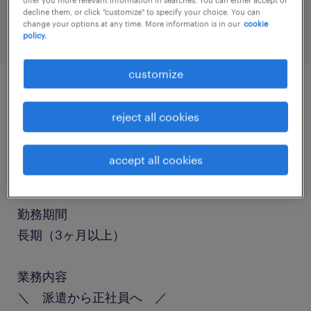
warehousing & distribution
decline them, or click "customize" to specify your choice. You can
change your options at any time. More information is in our
cookie
policy.
customize
job details
reject all cookies
職種
accept all cookies
フォークリフト、入出荷
勤務期間
長期（3ヶ月以上）
業務内容
＼ 派遣から正社員へ ／