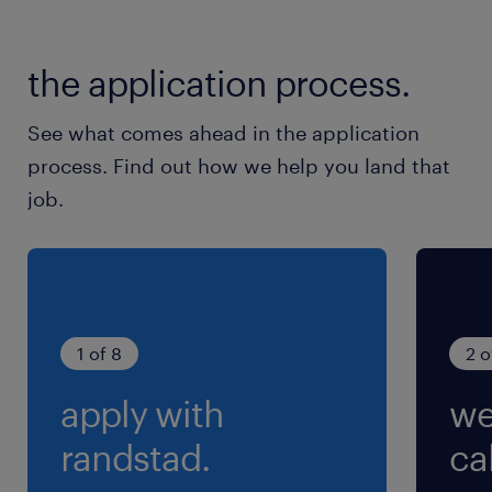
JR高崎線／本庄駅（車33分）
the application process.
休日休暇
週休2日
See what comes ahead in the application
土日は基本休み（稀に土曜出勤あり）で祝日は出
process. Find out how we help you land that
勤となります。※会社カレンダー有
job.
就業時間
8:20-17:10（実働7時間30分・休憩80分）
※お昼休憩60分+午前・午後に10分間の小休憩あ
り
1 of 8
2 o
apply with
we
残業
残業は基本的にありません。繁忙期のみ月10時間
randstad.
cal
程度発生します。