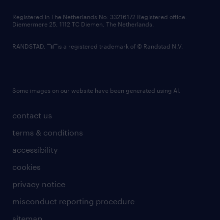
contact us
Registered in The Netherlands No: 33216172 Registered office:
Diemermere 25, 1112 TC Diemen, The Netherlands.
RANDSTAD,
is a registered trademark of © Randstad N.V.
Some images on our website have been generated using AI.
contact us
terms & conditions
accessibility
cookies
privacy notice
misconduct reporting procedure
sitemap