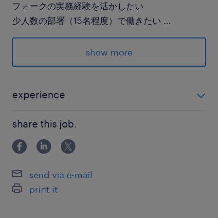
フォークの実務経験を活かしたい
少人数の部署（15名程度）で働きたい
...
show more
＼スマホで完結！／
スキマ時間ですぐに登録、すぐに働ける
WEB登録（面談なし）OK♪
experience
◇フォークリフトの資格をお持ちの方 ◇フォークリフ
派遣先の特徴
share this job.
トの実務経験をお持ちの方
独自の設備と一貫生産体制により
高品質な建材を生み出しています。
send via e-mail
最寄駅
print it
東武伊勢崎線／境町駅（車5分）
JR両毛線、東武伊勢崎線／伊勢崎駅（車23分）