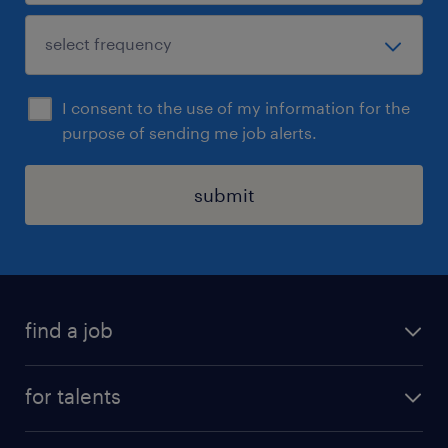
I consent to the use of my information for the
purpose of sending me job alerts.
submit
find a job
all jobs
for talents
career advice
operational career
careers at Randstad