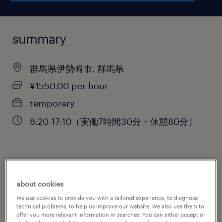
summary
群馬県伊勢崎市, 群馬県
¥1550.00 per hour
temporary
8:20-17:10（実働7時間30分・休憩80分）
job category
warehousing & distribution
about cookies
We use cookies to provide you with a tailored experience, to diagnose
technical problems, to help us improve our website. We also use them to
offer you more relevant information in searches. You can either accept or