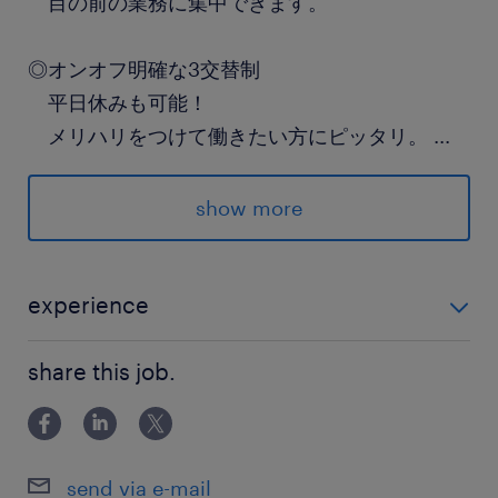
目の前の業務に集中できます。
◎オンオフ明確な3交替制
平日休みも可能！
メリハリをつけて働きたい方にピッタリ。
...
派遣先の特徴
show more
誰もが知る大手製造メーカーの化学製品部門で
す。
experience
最寄駅
未経験OK 立ち作業に抵抗ない方
東武東上線／東松山駅（車15分）
share this job.
高崎線／吹上(埼玉県)駅（車17分）
秩父鉄道、高崎線／熊谷駅（車25分）
send via e-mail