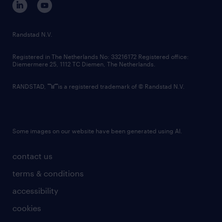
randstad innovation fund
country websites
Randstad N.V.
contact us
Registered in The Netherlands No: 33216172 Registered office:
Diemermere 25, 1112 TC Diemen, The Netherlands.
RANDSTAD,
is a registered trademark of © Randstad N.V.
Some images on our website have been generated using AI.
contact us
terms & conditions
accessibility
cookies