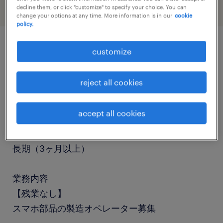
decline them, or click "customize" to specify your choice. You can
change your options at any time. More information is in our
cookie
policy.
customize
job details
reject all cookies
職種
検査
accept all cookies
勤務期間
長期（3ヶ月以上）
業務内容
【残業なし】
スマホ部品の製造オペレーター募集