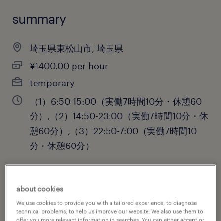
summary
埼玉県東松山市, 埼玉県
¥1400.00 per hour
temporary
（1）6:50-15:00（実働7時間10分・休憩60
分）,（2）14:50-23:00（実働7時間10分・休
憩60分）,（3）22:50-7:00（実働7時間10
分・休憩60分）
about cookies
job category
We use cookies to provide you with a tailored experience, to diagnose
engineering
technical problems, to help us improve our website. We also use them to
offer you more relevant information in searches. You can either accept or