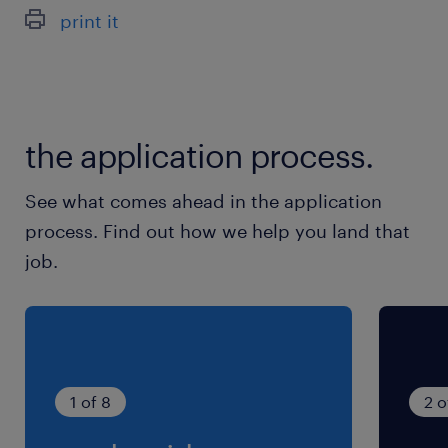
休日休暇
print it
シフト制
シフト制（5勤2休、5勤1休の組合せにてご勤
務）
the application process.
就業時間
（1）6:50-15:00（実働7時間10分・休憩60分）
See what comes ahead in the application
（2）14:50-23:00（実働7時間10分・休憩60分）
process. Find out how we help you land that
（3）22:50-7:00（実働7時間10分・休憩60分）
job.
残業
生産状況により稀に発生する程度
1 of 8
2 o