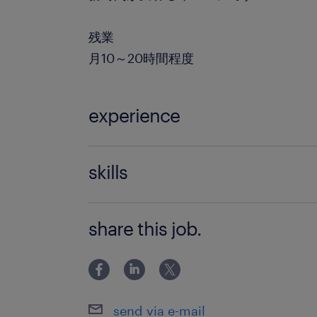
残業
月10～20時間程度
experience
未経験OK フォークリフト・玉掛け・
skills
の方尚可
PC入力程度
share this job.
send via e-mail