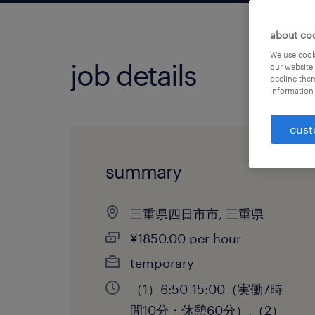
about co
We use cooki
job details
our website.
decline them
information 
cust
summary
三重県四日市市, 三重県
¥1850.00 per hour
temporary
（1）6:50-15:00（実働7時
間10分・休憩60分）,（2）