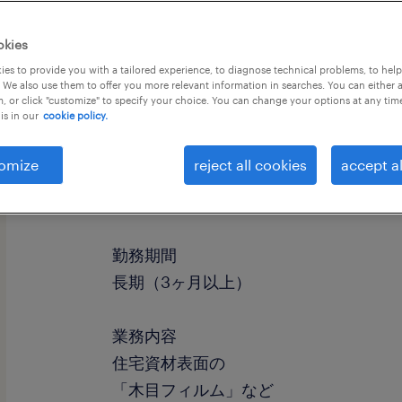
okies
es to provide you with a tailored experience, to diagnose technical problems, to hel
 We also use them to offer you more relevant information in searches. You can either 
, or click "customize" to specify your choice. You can change your options at any tim
is in our
cookie policy.
omize
reject all cookies
accept al
職種
マシンオペレーター、検査、フォーク
勤務期間
長期（3ヶ月以上）
業務内容
住宅資材表面の
「木目フィルム」など