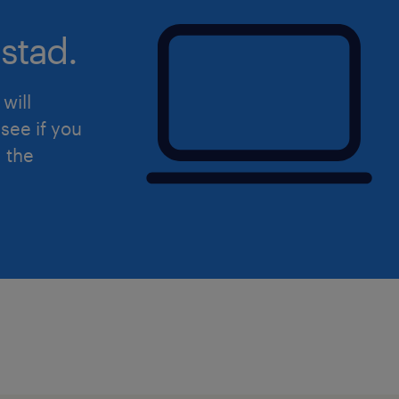
stad.
will
see if you
d the