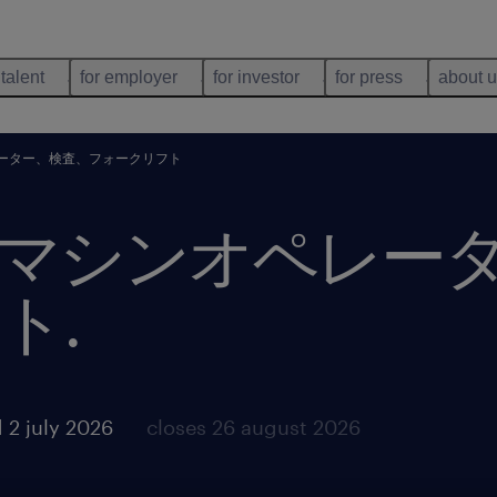
 talent
for employer
for investor
for press
about 
ーター、検査、フォークリフト
マシンオペレー
ト
.
 2 july 2026
closes 26 august 2026