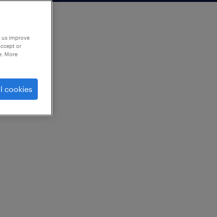
p us improve
accept or
e. More
l cookies
リフト