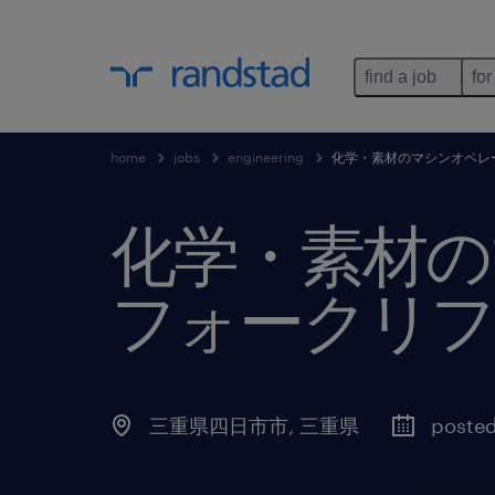
find a job
for
home
jobs
engineering
化学・素材のマシンオペレ
化学・素材の
フォークリフ
三重県四日市市
,
三重県
posted