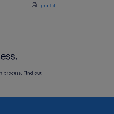
print it
ess.
n process. Find out