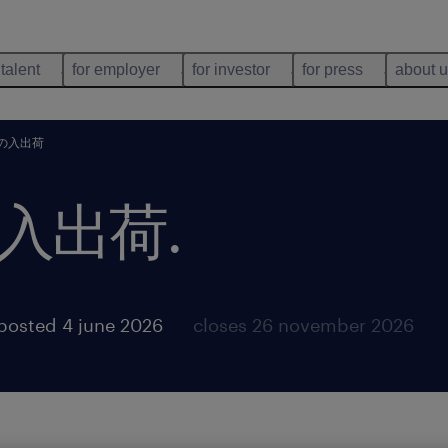
 talent
for employer
for investor
for press
about 
の入出荷
入出荷
.
posted 4 june 2026
closes 26 november 2026