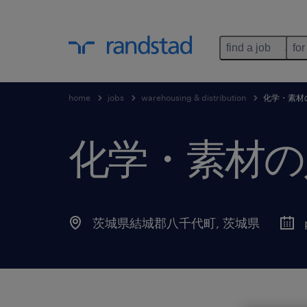
find a job
for
home
jobs
warehousing & distribution
化学・素材
化学・素材の
茨城県結城郡八千代町
,
茨城県