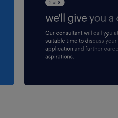
2 of 8
we'll give you a c
Our consultant will call you a
suitable time to discuss your
application and further care
aspirations.