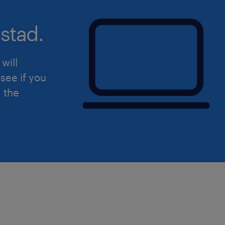
stad.
will
see if you
d the