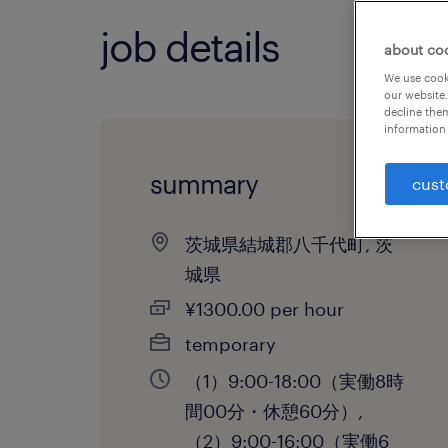
job details
about co
We use cooki
our website.
decline them
information 
summary
cust
茨城県結城郡八千代町, 茨
城県
¥1300.00 per hour
temporary
（1）9:00-18:00（実働8時
間00分・休憩60分）,
（2）9:00-16:00（実働6