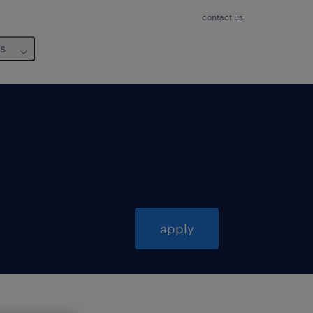
contact us
us
apply