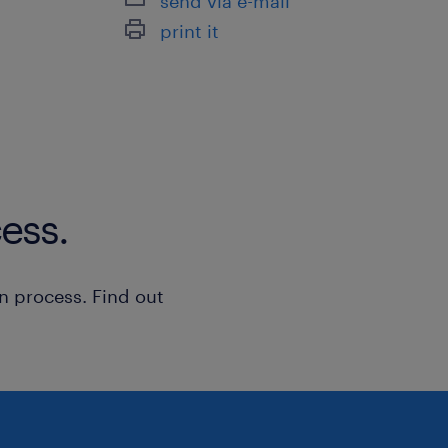
send via e-mail
print it
ess.
n process. Find out