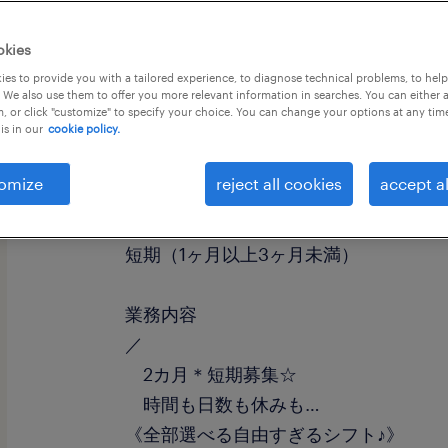
okies
es to provide you with a tailored experience, to diagnose technical problems, to hel
 We also use them to offer you more relevant information in searches. You can either 
, or click "customize" to specify your choice. You can change your options at any tim
is in our
cookie policy.
職種
入出荷
omize
reject all cookies
accept al
勤務期間
短期（1ヶ月以上3ヶ月未満）
業務内容
／
2カ月＊短期募集☆
時間も日数も休みも…
《全部選べる自由すぎるシフト♪》