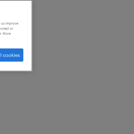
p us improve
accept or
e. More
l cookies