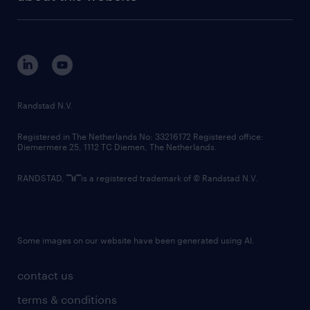
sustainability
tech suite
disclaimer
equity, diversity, inclusion and belonging
contact us
corporate governance
randstad innovation fund
country websites
Randstad N.V.
contact us
Registered in The Netherlands No: 33216172 Registered office:
Diemermere 25, 1112 TC Diemen, The Netherlands.
RANDSTAD,
is a registered trademark of © Randstad N.V.
Some images on our website have been generated using AI.
contact us
terms & conditions