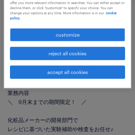
offer you more relevant information in searches. You can either accept or
decline them, or click "customize" to specify your choice. You can
change your options at any time. More information is in our
cookie
job details
policy.
customize
職種
検査、仕分け・ピッキング・梱包、検品
reject all cookies
勤務期間
accept all cookies
長期（3ヶ月以上）
業務内容
＼ 9月末までの期間限定！ ／
化粧品メーカーの開発部門で
レシピに基づいた実験補助や検査をお任せ♪