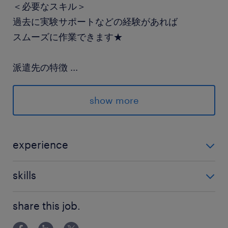
＜必要なスキル＞
過去に実験サポートなどの経験があれば
スムーズに作業できます★
派遣先の特徴
...
基礎化粧品からメイクアップ用品まで幅広いコス
メを作っているメーカーです
show more
最寄駅
西武新宿線／南大塚駅（徒歩5分）
experience
西武新宿線／新狭山駅
秤量、試料調整、データダブルチェックなど実験のサ
川越線、東武東上線／川越駅
skills
ポート経験がある方（年数は不問です！）
基本的なPC操作（メール、チャット、簡単な入力）が
休日休暇
share this job.
可能な方
土日祝日