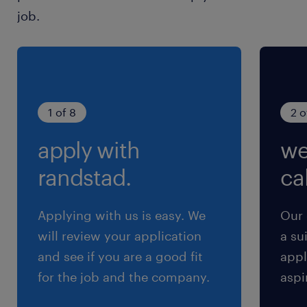
土日祝含むシフト制 ＊週4勤務も、まずはご相
job.
談ください♪
就業時間
（1）9:30-18:20（実働7時間40分・休憩70分）
（2）10:20-19:10（実働7時間40分・休憩70分）
1 of 8
2 o
※【ご相談OK】どちらか固定など
apply with
we
残業
randstad.
cal
なしでも相談可能です＾＾
Applying with us is easy. We
Our 
will review your application
a su
and see if you are a good fit
appl
for the job and the company.
aspi