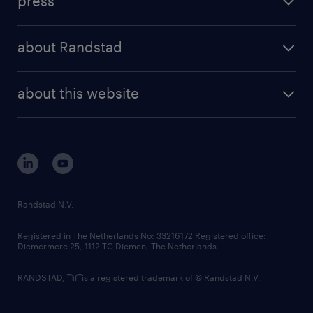
press
results and reports
randstad operational
press releases
randstad share
randstad professional
about Randstad
news and events
investor contacts
randstad enterprise
company profile
future of work
randstad digital
about this website
sustainability
tech suite
disclaimer
equity, diversity, inclusion and belonging
contact us
corporate governance
randstad innovation fund
country websites
Randstad N.V.
contact us
Registered in The Netherlands No: 33216172 Registered office:
Diemermere 25, 1112 TC Diemen, The Netherlands.
RANDSTAD,
is a registered trademark of © Randstad N.V.