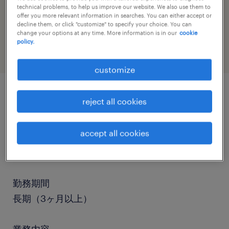
technical problems, to help us improve our website. We also use them to
job category
offer you more relevant information in searches. You can either accept or
decline them, or click "customize" to specify your choice. You can
retail & wholesale
change your options at any time. More information is in our
cookie
policy.
customize
reject all cookies
job details
accept all cookies
職種
販売（ファッション・アパレル・コスメ）
勤務期間
長期（3ヶ月以上）