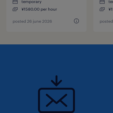
temporary
te
¥1580.00 per hour
¥1
posted 26 june 2026
posted