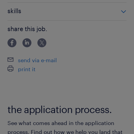
「子供服が好き」「人と話すことが好き」
・未経験OK
おもてなしの気持ちやお人柄重視の採用♪
skills
・PC基本操作ができればOK！
長く働くための制度も充実！
share this job.
※詳細、ご相談ください
派遣先の特徴
ベビー・子供服を取り扱う有名メーカーです
send via e-mail
print it
最寄駅
西鉄天神大牟田線／西鉄福岡駅（徒歩3分）
地下鉄空港線／天神駅（徒歩5分）
JR鹿児島本線／博多駅（その他9分）
the application process.
休日休暇
See what comes ahead in the application
シフト制
process. Find out how we help you land that