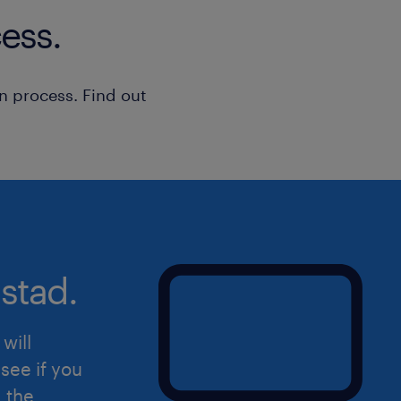
ess.
n process. Find out
stad.
will
see if you
d the