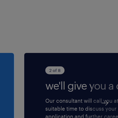
2 of 8
we'll give you a c
Our consultant will call you a
suitable time to discuss your
application and further care