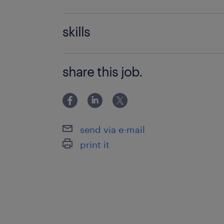
未経験OK！
skills
＊フリーター歓迎、主婦・主夫歓迎、20
share this job.
活躍中、ブランクOK！
send via e-mail
print it