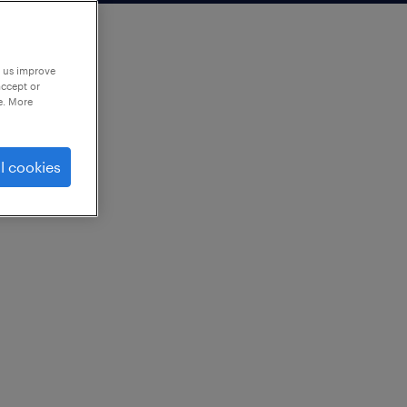
p us improve
accept or
e. More
l cookies