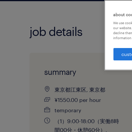
about co
We use cooki
job details
our website.
decline them
information 
cust
summary
東京都江東区, 東京都
¥1550.00 per hour
temporary
（1）9:00-18:00（実働8時
間00分・休憩60分）,