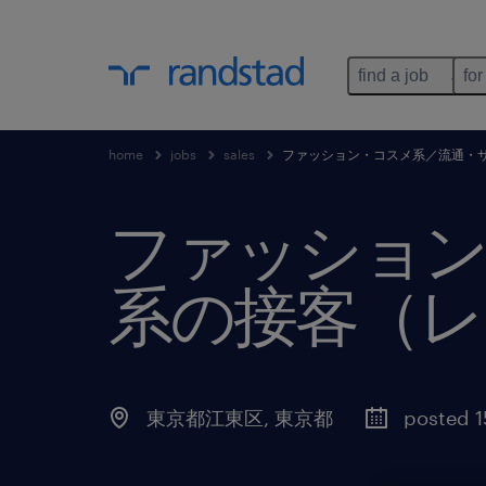
find a job
for
home
jobs
sales
ファッション・コスメ系／流通・
ファッション
系の接客（レ
東京都江東区
,
東京都
posted 