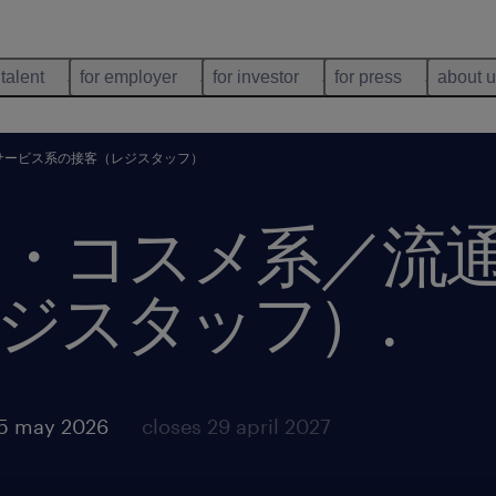
 talent
for employer
for investor
for press
about 
サービス系の接客（レジスタッフ）
・コスメ系／流
ジスタッフ）
.
15 may 2026
closes 29 april 2027