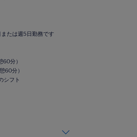
日または週5日勤務です
休憩60分）
休憩60分）
間のシフト