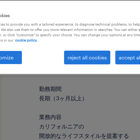
okies
es to provide you with a tailored experience, to diagnose technical problems, to hel
 We also use them to offer you more relevant information in searches. You can either 
, or click "customize" to specify your choice. You can change your options at any tim
is in our
cookie policy.
omize
reject all cookies
accept al
職種
接客（レジスタッフ）
勤務期間
長期（3ヶ月以上）
業務内容
カリフォルニアの
開放的なライフスタイルを提案する