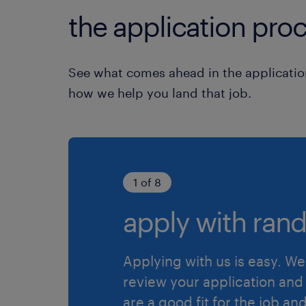
the application proc
See what comes ahead in the applicatio
how we help you land that job.
1 of 8
apply with rand
Applying with us is easy. We 
review your application and 
are a good fit for the job an