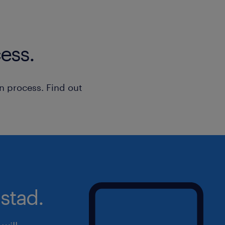
ess.
n process. Find out
stad.