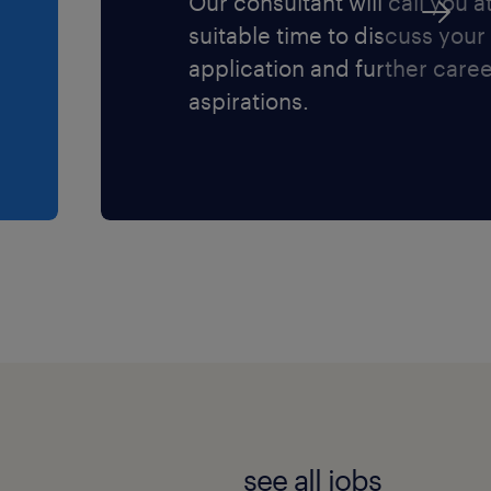
Our consultant will call you a
suitable time to discuss your
application and further care
aspirations.
see all jobs