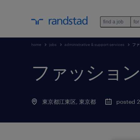
find a job
for
home
jobs
administrative & support services
ファ
ファッション
東京都江東区
,
東京都
posted 