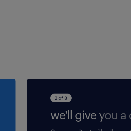
2 of 8
we'll give you a c