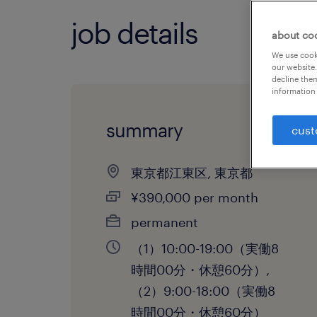
job details
about co
We use cooki
our website.
decline them
information 
summary
cust
東京都江東区, 東京都
¥390,000 per month
permanent
（1）10:00-19:00（実働8
時間00分・休憩60分）,
（2）9:00-18:00（実働8
時間00分・休憩60分）