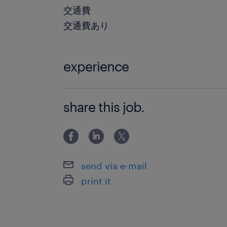
交通費
交通費あり
experience
◯企業法務の実務経験：事業会社にお
share this job.
をお持ちの方
send via e-mail
print it