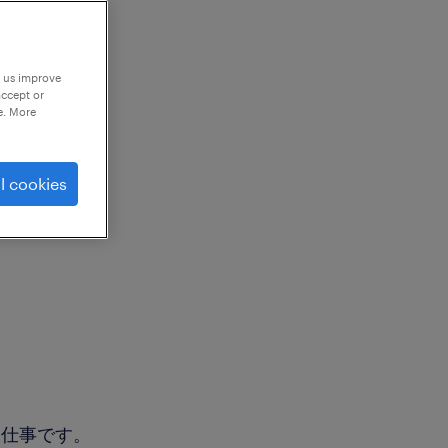
p us improve
accept or
e. More
l cookies
お仕事です。