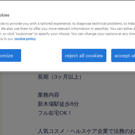
okies
es to provide you with a tailored experience, to diagnose technical problems, to hel
 We also use them to offer you more relevant information in searches. You can either 
, or click "customize" to specify your choice. You can change your options at any tim
is in our
cookie policy.
職種
法務・特許事務
omize
reject all cookies
accept al
勤務期間
長期（3ヶ月以上）
業務内容
新木場駅徒歩8分
フル在宅OK！
人気コスメ・ヘルスケア企業で法務の