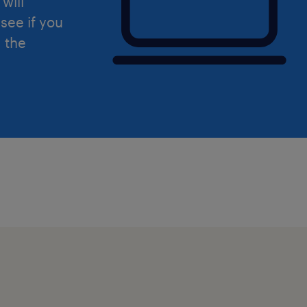
will
see if you
d the