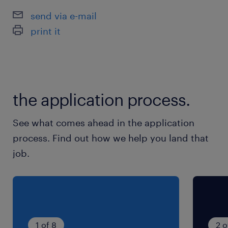
9:00-18:00（実働8時間00分・休憩60分）
send via e-mail
print it
残業
月 20 時間程度(変動あり)
交通費
the application process.
交通費あり
See what comes ahead in the application
process. Find out how we help you land that
job.
1 of 8
2 o