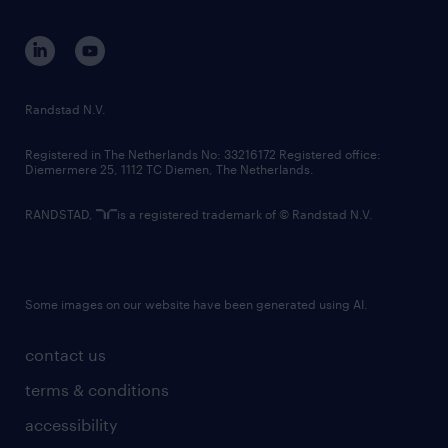
equity, diversity, inclusion and belonging
contact us
corporate governance
randstad innovation fund
country websites
Randstad N.V.
contact us
Registered in The Netherlands No: 33216172 Registered office:
Diemermere 25, 1112 TC Diemen, The Netherlands.
RANDSTAD,
is a registered trademark of © Randstad N.V.
Some images on our website have been generated using AI.
contact us
terms & conditions
accessibility