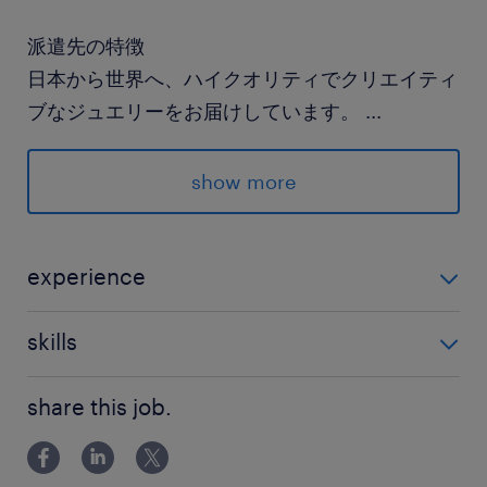
派遣先の特徴
日本から世界へ、ハイクオリティでクリエイティ
ブなジュエリーをお届けしています。
...
最寄駅
show more
丸ノ内線、銀座線、日比谷線／銀座駅（徒歩5
分）
有楽町線、山手線／有楽町駅（徒歩5分）
experience
・企業法務もしくは知財関連業務経験 ・英語力（読み
休日休暇
skills
書きレベル）
土日祝日
Excel：SUM・四則演算等
土曜日、日曜日、国民の休日、年末年始
share this job.
Word：基本操作
PowerPoint：基本操作
就業時間