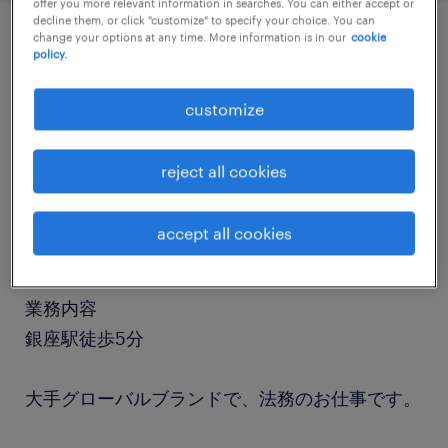
offer you more relevant information in searches. You can either accept or
decline them, or click "customize" to specify your choice. You can
change your options at any time. More information is in our
cookie
policy.
job details
customize
職種
法務・特許事務
reject all cookies
勤務期間
accept all cookies
長期（3ヶ月以上）
業務内容
銀座駅徒歩5分
大手グローバルブランドで、法務のお仕事です。