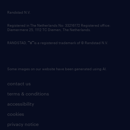
randstad innovation fund
country websites
Randstad N.V.
contact us
Registered in The Netherlands No: 33216172 Registered office:
Diemermere 25, 1112 TC Diemen, The Netherlands.
RANDSTAD,
is a registered trademark of © Randstad N.V.
Some images on our website have been generated using AI.
contact us
terms & conditions
accessibility
cookies
privacy notice