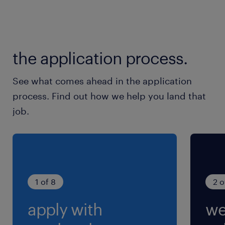
休日休暇
週休2日
週5日シフト制 ※土日祝は月3回以上出勤でき
the application process.
ればOK ※年末年始休暇あり
See what comes ahead in the application
就業時間
process. Find out how we help you land that
10:00-19:00（実働8時間00分・休憩60分）
job.
※月1日程度、11:00～20:00（休憩60分、実働8
時間）勤務となります
1 of 8
2 o
apply with
we