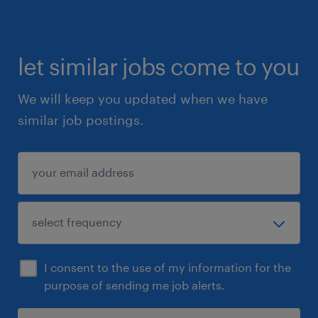
controleren van de uitgevoerde
werkzaamheden
let similar jobs come to you
waar ga je werken
We will keep you updated when we have
De werkplek is de gemeente Den Helder,
similar job postings.
specifiek binnen het enthousiaste team
Vastgoed. Dit team beheert diverse
maatschappelijke panden. De sfeer is open,
nuchter en zeer maatschappelijk betrokken.
Er is veel ruimte voor eigen initiatief. Na een
succesvolle week drinkt het team gezamenlijk
een kop koffie om de week te evalueren.
I consent to the use of my information for the
purpose of sending me job alerts.
een contract voor 20 tot 24 uur per week