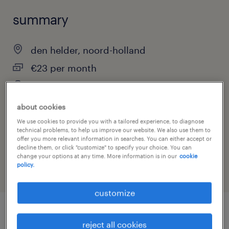
summary
den helder, noord-holland
€23 per month
temporary
about cookies
We use cookies to provide you with a tailored experience, to diagnose
technical problems, to help us improve our website. We also use them to
job category
offer you more relevant information in searches. You can either accept or
government & policy
decline them, or click "customize" to specify your choice. You can
change your options at any time. More information is in our
cookie
policy.
customize
job details
reject all cookies