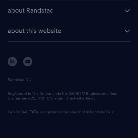
press releases
randstad share
randstad professional
about Randstad
news and events
investor contacts
randstad enterprise
company profile
future of work
randstad digital
about this website
sustainability
tech suite
disclaimer
equity, diversity, inclusion and belonging
contact us
corporate governance
randstad innovation fund
country websites
Randstad N.V.
contact us
Registered in The Netherlands No: 33216172 Registered office:
Diemermere 25, 1112 TC Diemen, The Netherlands.
RANDSTAD,
is a registered trademark of © Randstad N.V.