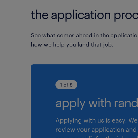
the application proc
See what comes ahead in the applicatio
how we help you land that job.
1 of 8
apply with rand
Applying with us is easy. We 
review your application and 