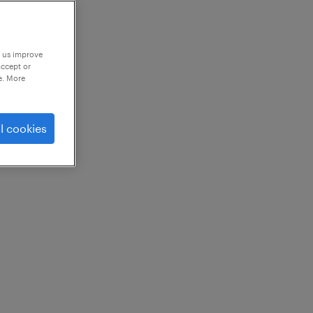
p us improve
accept or
e. More
l cookies