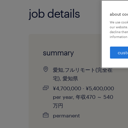
job details
about co
We use cooki
our website.
decline them
information 
summary
cust
愛知,フルリモート(完全在
宅), 愛知県
¥4,700,000 - ¥5,400,000
per year, 年収470 ～ 540
万円
permanent