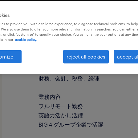
okies
es to provide you with a tailored experience, to diagnose technical problems, to hel
 We also use them to offer you more relevant information in searches. You can either 
, or click "customize" to specify your choice. You can change your options at any tim
is in our
cookie policy.
社名
社名非公開
omize
reject all cookies
accept al
職種
財務、会計、税務、経理
業務内容
フルリモート勤務
英語力活かし活躍
BIG４グループ企業で活躍