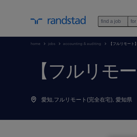
find a job
for
home
jobs
accounting & auditing
【フルリモート
【フルリモー
愛知,フルリモート(完全在宅)
,
愛知県