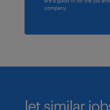
are a good fit for the job an
company.
let similar jo