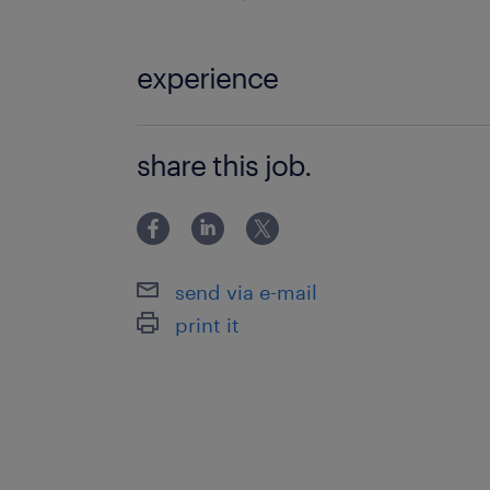
experience
①事務職経験３年以上 ※総務、営業事
share this job.
善経験（課題の分析～解決の実行） ③
り取り※スピーキング不要 ④チーム管
験
send via e-mail
print it