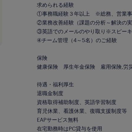
求められる経験
①事務職経験３年以上 ※総務、営業
②業務改善経験（課題の分析～解決の
③英語でのメールのやり取り※スピー
④チーム管理（4～5名）のご経験
保険
健康保険 厚生年金保険 雇用保険,労
待遇・福利厚生
退職金制度
資格取得補助制度、英語学習制度
育児休業、看護休業、復職支援制度等
EAPサービス無料
在宅勤務時はPC貸与を使用