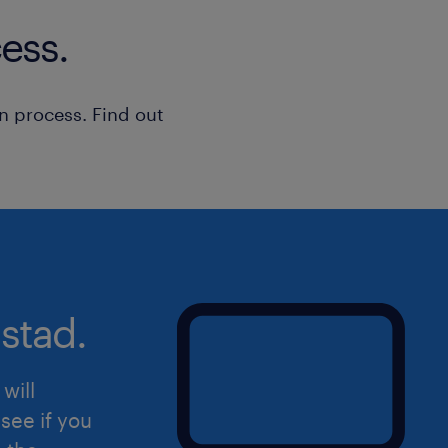
ess.
n process. Find out
stad.
will
see if you