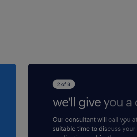
2 of 8
we'll give you a c
Our consultant will call you a
suitable time to discuss your