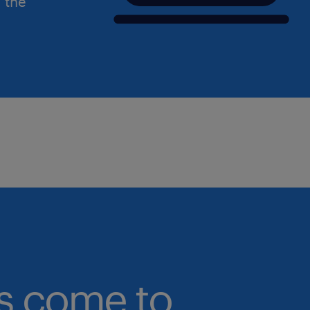
d the
bs come to