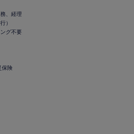
事務、経理
実行）
キング不要
災保険