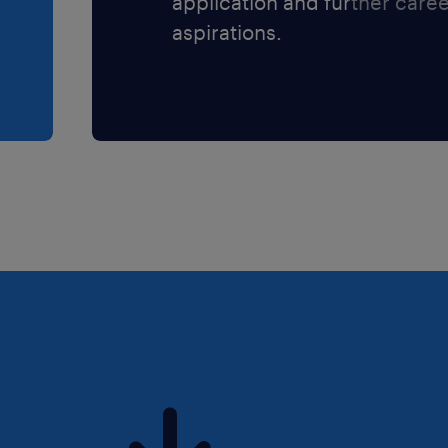
application and further care
aspirations.