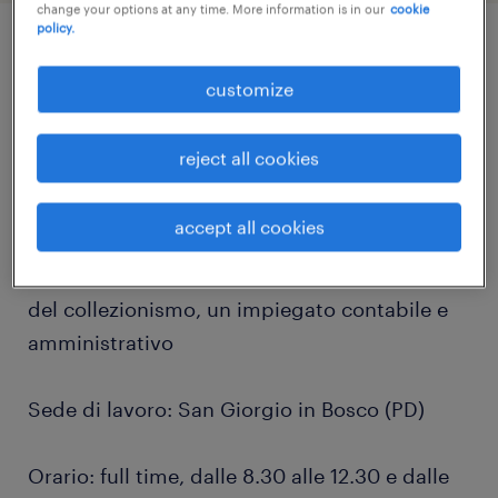
change your options at any time. More information is in our
cookie
policy.
job details
customize
Randstad Talent Selection è la specialty che
reject all cookies
si occupa di Ricerca & Selezione di
professionisti qualificati.
accept all cookies
Selezioniamo per azienda leader nel settore
del collezionismo, un impiegato contabile e
amministrativo
Sede di lavoro: San Giorgio in Bosco (PD)
Orario: full time, dalle 8.30 alle 12.30 e dalle