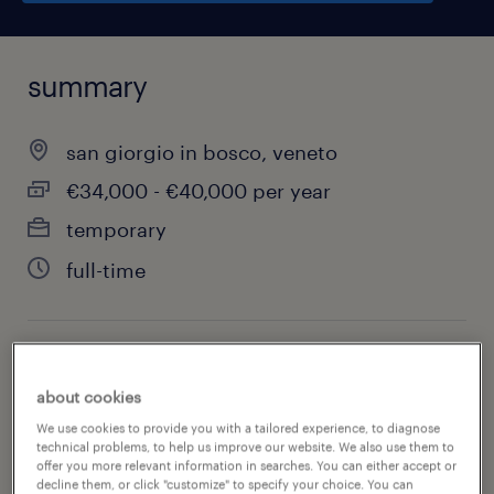
summary
san giorgio in bosco, veneto
€34,000 - €40,000 per year
temporary
full-time
job category
about cookies
administrative & support services
We use cookies to provide you with a tailored experience, to diagnose
technical problems, to help us improve our website. We also use them to
offer you more relevant information in searches. You can either accept or
decline them, or click "customize" to specify your choice. You can