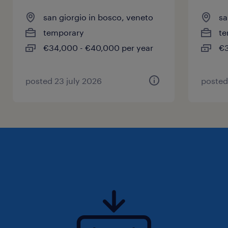
san giorgio in bosco, veneto
sa
temporary
te
€34,000 - €40,000 per year
€3
posted 23 july 2026
posted