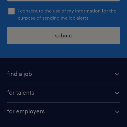
I consent to the use of my information for the
purpose of sending me job alerts.
submit
find a job
all jobs
for talents
career advice
operational career
careers at Randstad
for employers
professional career
staffing solutions
digital career