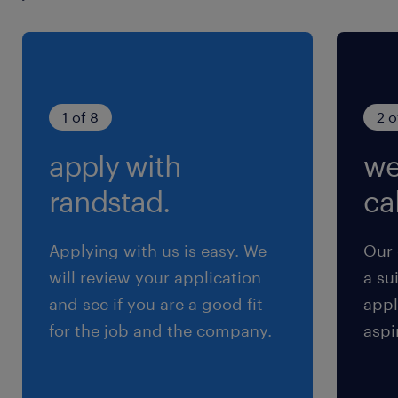
13 del Regolamento (UE) 2016/679 sulla protezione
dei dati (GDPR).
1 of 8
2 o
apply with
we
randstad.
cal
Applying with us is easy. We
Our 
will review your application
a su
and see if you are a good fit
appl
for the job and the company.
aspi