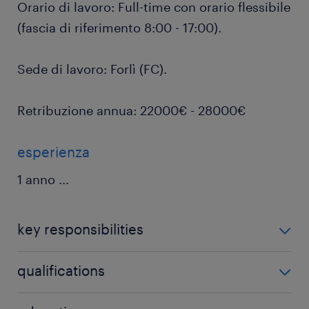
Orario di lavoro: Full-time con orario flessibile
(fascia di riferimento 8:00 - 17:00).
Sede di lavoro: Forlì (FC).
Retribuzione annua: 22000€ - 28000€
esperienza
1 anno
...
key responsibilities
L’impiegato amministrativo, inserito all’interno
qualifications
dell’ufficio contabile, si occuperà di:
Si richiede: