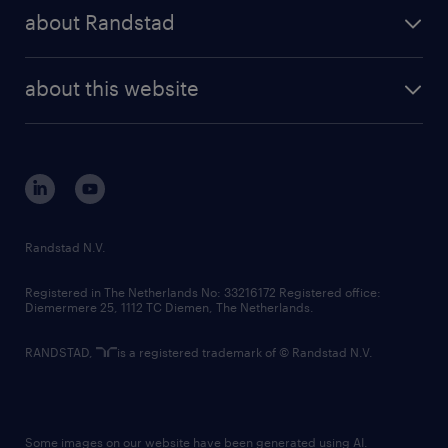
press releases
randstad share
randstad professional
about Randstad
news and events
investor contacts
randstad enterprise
company profile
future of work
randstad digital
about this website
sustainability
tech suite
disclaimer
equity, diversity, inclusion and belonging
contact us
corporate governance
randstad innovation fund
country websites
Randstad N.V.
contact us
Registered in The Netherlands No: 33216172 Registered office:
Diemermere 25, 1112 TC Diemen, The Netherlands.
RANDSTAD,
is a registered trademark of © Randstad N.V.
Some images on our website have been generated using AI.