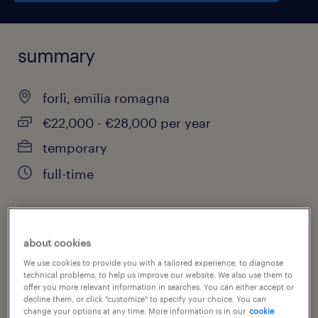
summary
forlì, emilia romagna
€22,000 - €28,000 per year
temporary
full-time
job category
about cookies
finance & economics
We use cookies to provide you with a tailored experience, to diagnose
technical problems, to help us improve our website. We also use them to
offer you more relevant information in searches. You can either accept or
decline them, or click "customize" to specify your choice. You can
change your options at any time. More information is in our
cookie