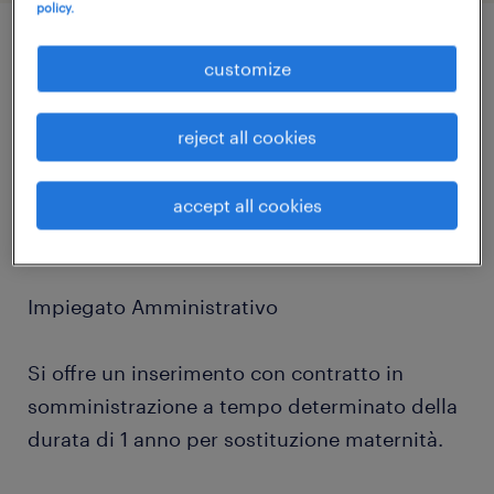
policy.
job details
customize
reject all cookies
Randstad Italia Spa, filiale di Forlì, ricerca per
solida e strutturata azienda cliente del settore
accept all cookies
metalmeccanico del territorio un:
Impiegato Amministrativo
Si offre un inserimento con contratto in
somministrazione a tempo determinato della
durata di 1 anno per sostituzione maternità.