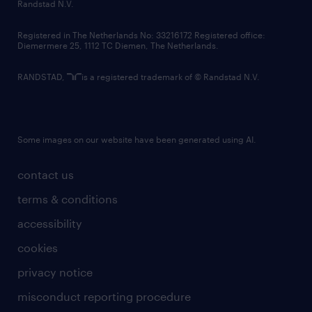
country websites
Randstad N.V.
contact us
Registered in The Netherlands No: 33216172 Registered office:
Diemermere 25, 1112 TC Diemen, The Netherlands.
RANDSTAD,
is a registered trademark of © Randstad N.V.
Some images on our website have been generated using AI.
contact us
terms & conditions
accessibility
cookies
privacy notice
misconduct reporting procedure