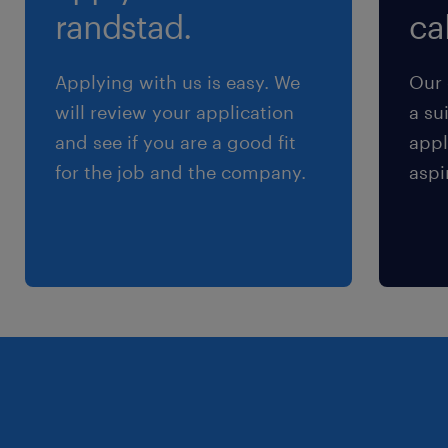
randstad.
cal
Applying with us is easy. We
Our 
will review your application
a su
and see if you are a good fit
appl
for the job and the company.
aspi