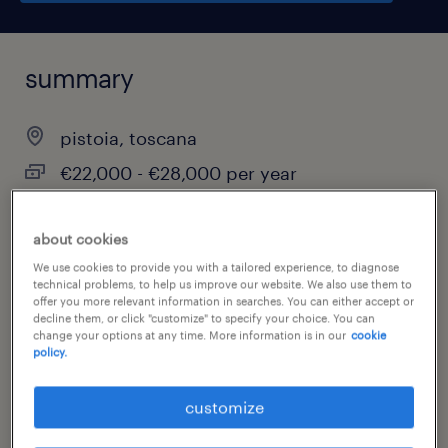
summary
pistoia, toscana
€22,000 - €28,000 per year
temporary
about cookies
full-time
We use cookies to provide you with a tailored experience, to diagnose
technical problems, to help us improve our website. We also use them to
offer you more relevant information in searches. You can either accept or
decline them, or click "customize" to specify your choice. You can
job category
change your options at any time. More information is in our
cookie
policy.
administrative & support services
customize