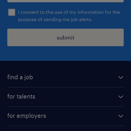
I consent to the use of my information for the
purpose of sending me job alerts.
submit
find a job
all jobs
for talents
career advice
operational career
careers at Randstad
for employers
professional career
staffing solutions
digital career