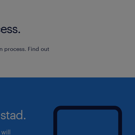
delle urgenze e nel problem solv
Curiosità e atteggiamento proatti
ess.
Per candidarsi inviare il CV a Giulia C
responsabile selezioni Permanent Filia
n process. Find out
permanent.sacile@randstad.it
Il presente annuncio è rivolto a pers
femminile (F), maschile (M) e non bina
della Legge n. 300/1970, del Decreto 
198/2006 e del Decreto Legislativo n
aperta a qualsiasi persona nel rispett
stad.
dell'inclusività. Ti preghiamo di legg
sulla privacy Randstad
will