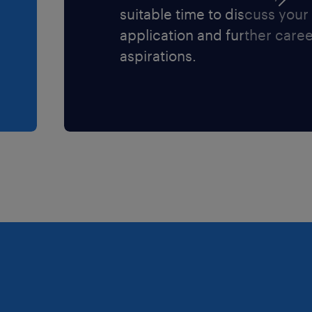
ensi dell'art. 13
suitable time to discuss your
protezione dei
application and further care
aspirations.