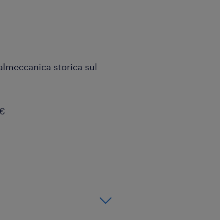
talmeccanica storica sul
0€