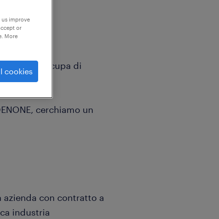
p us improve
accept or
e. More
lty che si occupa di
l cookies
ualificati.
RDENONE, cerchiamo un
 azienda con contratto a
ca industria