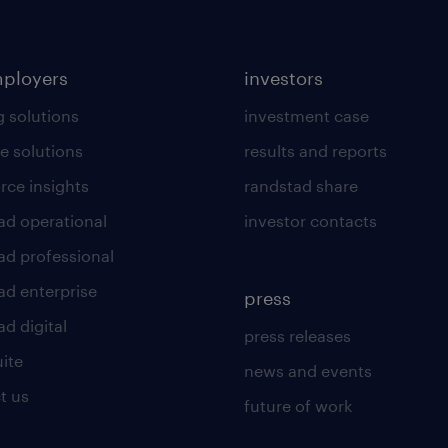
mployers
investors
g solutions
investment case
e solutions
results and reports
rce insights
randstad share
ad operational
investor contacts
ad professional
ad enterprise
press
d digital
press releases
uite
news and events
t us
future of work