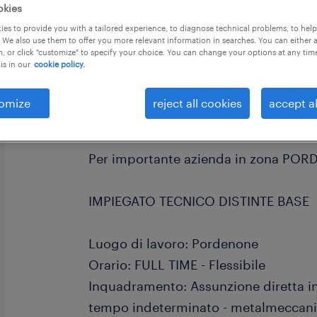
okies
es to provide you with a tailored experience, to diagnose technical problems, to hel
 We also use them to offer you more relevant information in searches. You can either 
, or click "customize" to specify your choice. You can change your options at any tim
is in our
cookie policy.
Randstad Talent Selection è la specia
omize
reject all cookies
accept al
Ricerca & Selezione di professionisti q
Per importante azienda in zona PO
IMPIEGATO TECNICO DISTINTE BASE
Luogo di lavoro: Pordenone
Orario: FULL TIME - Flessibile
Inquadramento: Assunzione diretta in
tempo indeterminato - metalmeccani