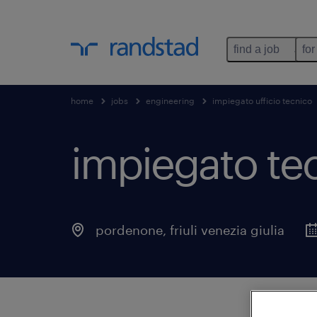
find a job
for
home
jobs
engineering
impiegato ufficio tecnico
impiegato tec
pordenone
,
friuli venezia giulia