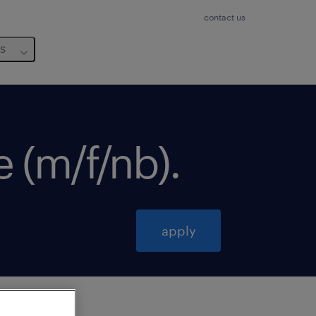
contact us
us
e (m/f/nb)
.
apply