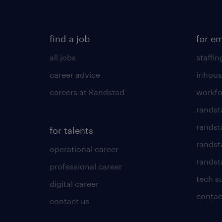
find a job
for e
all jobs
staffin
career advice
inhous
careers at Randstad
workfo
randst
randst
for talents
randst
operational career
randsta
professional career
tech s
digital career
contac
contact us