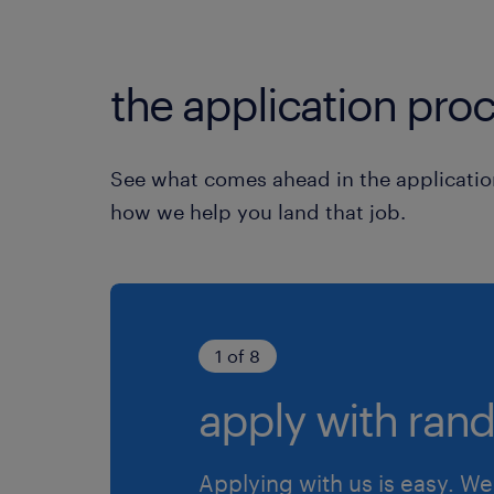
the application proc
See what comes ahead in the applicatio
how we help you land that job.
1 of 8
apply with rand
Applying with us is easy. We 