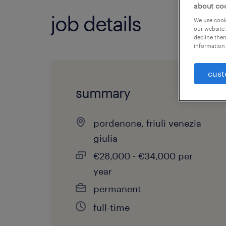
about co
job details
We use cooki
our website.
decline them
information 
cust
summary
pordenone, friuli venezia
giulia
€28,000 - €34,000 per
year
permanent
full-time