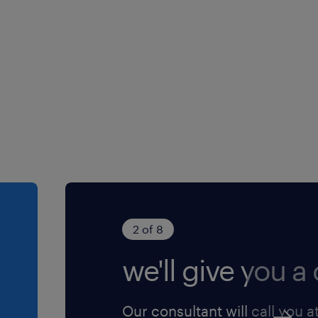
ing;
vo.
hiozza,
le di Sacile.
one di genere
rio (NB) ai sensi
Legislativo n.
2 of 8
. 96/2026 ed è
o della diversity e
we'll give you a c
ere l'informativa
Our consultant will call you a