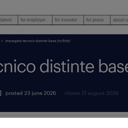
 talent
for employer
for investor
for press
about 
impiegato tecnico distinte base (m/f/nb)
nico distinte bas
posted 23 june 2026
closes 21 august 2026