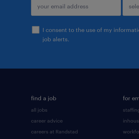
submit
I consent to the use of my informat
job alerts.
find a job
for e
all jobs
staffin
career advice
inhous
careers at Randstad
workfo