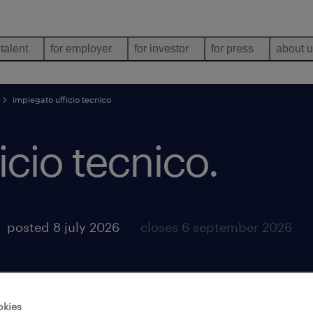
 talent
for employer
for investor
for press
about 
impiegato ufficio tecnico
icio tecnico
.
posted 8 july 2026
closes 6 september 2026
okies