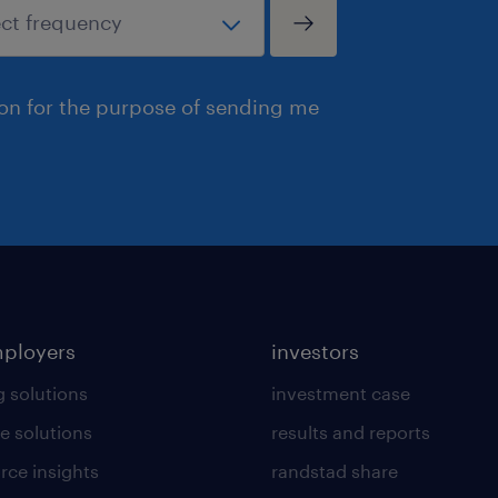
ion for the purpose of sending me
mployers
investors
g solutions
investment case
e solutions
results and reports
rce insights
randstad share