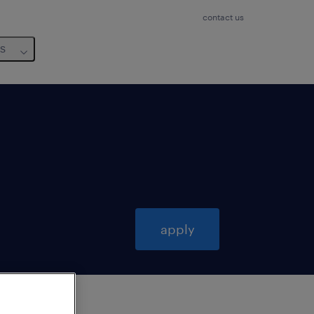
contact us
us
apply