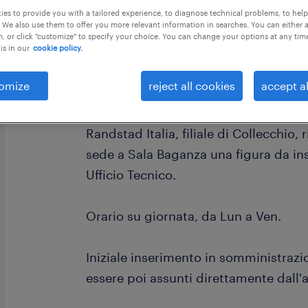
es to provide you with a tailored experience, to diagnose technical problems, to hel
 We also use them to offer you more relevant information in searches. You can either 
, or click "customize" to specify your choice. You can change your options at any tim
is in our
cookie policy.
omize
reject all cookies
accept al
Ciao!
Randstad Italia, filiale di Collecchio,
sede a Sala Baganza una figura da i
Ufficio Tecnico.
Orario su giornata, da Lun a Ven.
Iniziale inserimento in somministrazio
essere poi assunti direttamente dall'