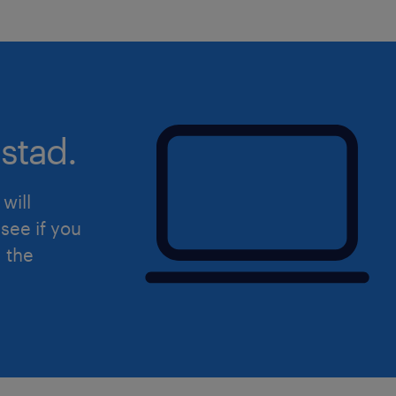
stad.
will
see if you
d the