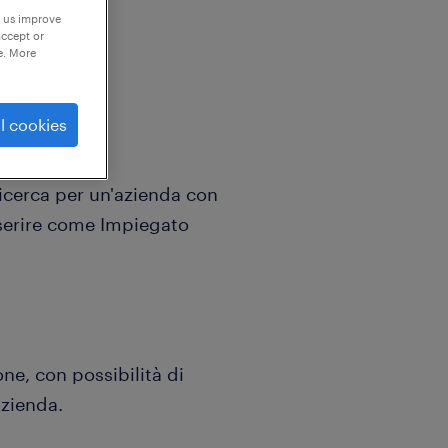
p us improve
accept or
e. More
l cookies
 ricerca per un'azienda con
nserire come Impiegato
ne, con possibilità di
azienda.