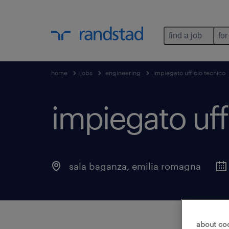
find a job
for
home
jobs
engineering
impiegato ufficio tecnico
impiegato uff
sala baganza
,
emilia romagna
about co