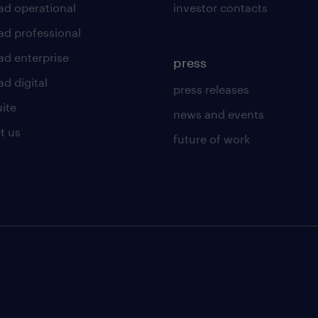
ad operational
investor contacts
ad professional
ad enterprise
press
d digital
press releases
uite
news and events
t us
future of work