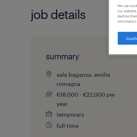
We use cooki
job details
our website.
decline them
information 
cust
summary
sala baganza, emilia
romagna
€18,000 - €22,000 per
year
temporary
full-time