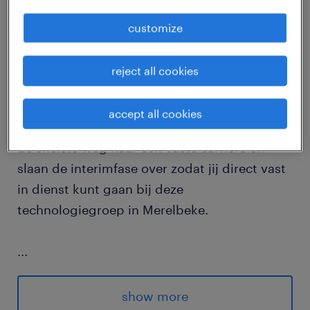
job details
customize
Vanuit de afdeling permanent placement
reject all cookies
zoeken wij een industrieel elektricien om
direct vast in dienst te gaan bij grote speler
accept all cookies
in technische dienstverlening. Wij gaan voor
de snelste weg naar een vaste carrière en
slaan de interimfase over zodat jij direct vast
in dienst kunt gaan bij deze
technologiegroep in Merelbeke.
...
Als industrieel elektricien ga je aan de slag als
show more