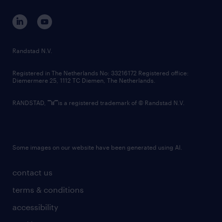
contact us
corporate governance
randstad innovation fund
country websites
Randstad N.V.
contact us
Registered in The Netherlands No: 33216172 Registered office:
Diemermere 25, 1112 TC Diemen, The Netherlands.
RANDSTAD,
is a registered trademark of © Randstad N.V.
Some images on our website have been generated using AI.
contact us
terms & conditions
accessibility