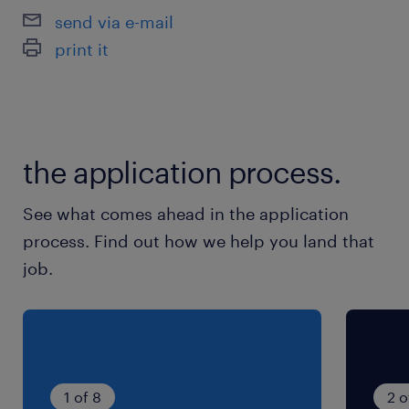
bent gemotiveerd om de handen uit de
send via e-mail
mouwen te steken en denkt oplossingsgericht.
print it
Je hebt een zeer goede kennis Nederlands, voor
de veiligheid en omdat alle communicatie en
documenten in het Nederlands zijn.
the application process.
See what comes ahead in the application
process. Find out how we help you land that
job.
1 of 8
2 o