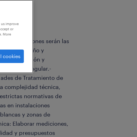
p us improve
accept or
e. More
 cuyas funciones serán las
 cálculo, diseño y
l cookies
e climatización y
ificación singular.-
idades de Tratamiento de
ta complejidad técnica,
estrictas normativas de
as en instalaciones
s blancas y zonas de
ica: Elaborar mediciones,
ilidad y presupuestos