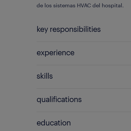
de los sistemas HVAC del hospital.
key responsibilities
Formación en ingenieria técnica indus
experience
(especialidad en mecánica o eléctric
Autocad, excel o ms project.Mínimo 
5
experiencia en posiciones similaesHa
skills
Profesional con orientación a resulta
proactividad, resiliencia, compromis
autocad;excel;ms project
qualifications
Ingeniero Técnico;Licenciado;Ingenie
education