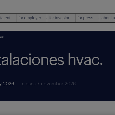
 talent
for employer
for investor
for press
about 
vac
talaciones hvac
.
y 2026
closes 7 november 2026