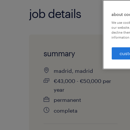
job details
about co
We use cooki
our website.
decline them
information 
summary
cust
madrid, madrid
€43,000 - €50,000 per
year
permanent
completa