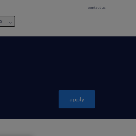
contact us
us
apply