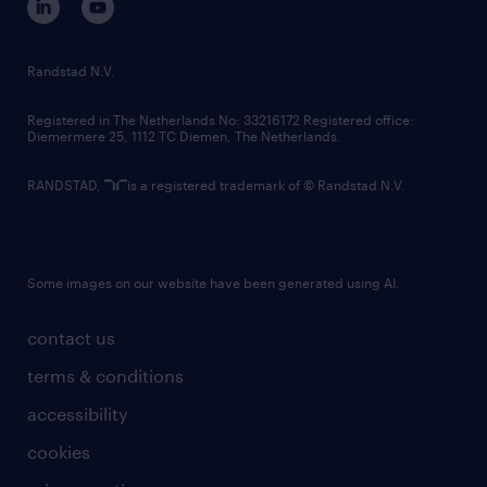
randstad innovation fund
country websites
Randstad N.V.
contact us
Registered in The Netherlands No: 33216172 Registered office:
Diemermere 25, 1112 TC Diemen, The Netherlands.
RANDSTAD,
is a registered trademark of © Randstad N.V.
Some images on our website have been generated using AI.
contact us
terms & conditions
accessibility
cookies