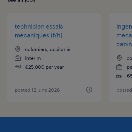
technicien essais
ingen
mécaniques (f/h)
meca
cabin
colomiers, occitanie
interim
co
€25,000 per year
p
€5
posted 12 june 2026
posted