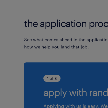
the application proc
See what comes ahead in the applicatio
how we help you land that job.
1 of 8
apply with rand
Applying with us is easy. We 