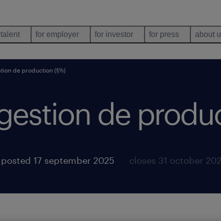
 talent
for employer
for investor
for press
about 
tion de production (f/h)
gestion de produc
posted 17 september 2025
closes 31 october 20