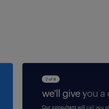
2 of 8
we'll give you a c
Our consultant will call you a