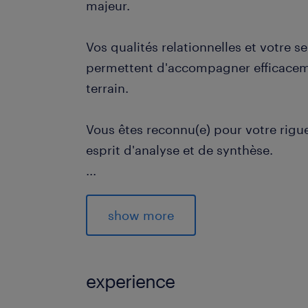
majeur.
Vos qualités relationnelles et votre s
permettent d'accompagner efficaceme
terrain.
Vous êtes reconnu(e) pour votre rigueu
esprit d'analyse et de synthèse.
...
Si vous êtes passionné(e) par la digita
que vous souhaitez participer à des p
show more
dès maintenant !
à propos de notre client
experience