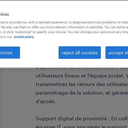
okies
es to provide you with a tailored experience, to diagnose technical problems, to hel
 We also use them to offer you more relevant information in searches. You can either 
, or click "customize" to specify your choice. You can change your options at any tim
is in our
cookie policy.
descriptif du poste
omize
reject all cookies
accept al
Vos missions principales :
Déploiement de la solution MES : Vous
utilisateurs finaux et l'équipe projet.
transmettrez les retours des utilisate
paramétrage de la solution, et gérere
d'accès.
Support digital de proximité : En col
équipes IT, vous assurerez le support