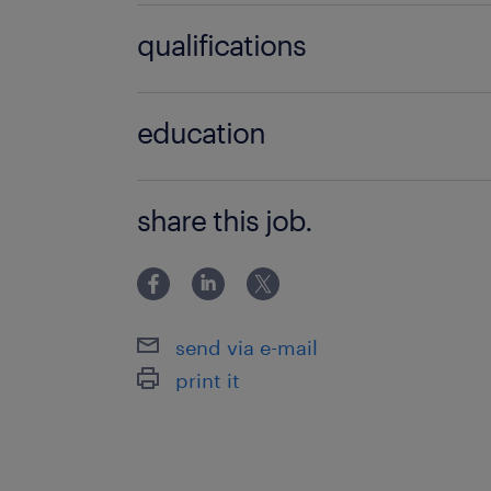
Nous recherchons un Ingénieur en Ge
2 année(s)
qualifications
pour un poste en CDI basé à Rochefor
client, un acteur majeur du secteur 
Ingénieur des méthodes (F/H)
accompagner le déploiement d'une so
education
fournir un support de proximité aux 
BAC+5
share this job.
send via e-mail
print it