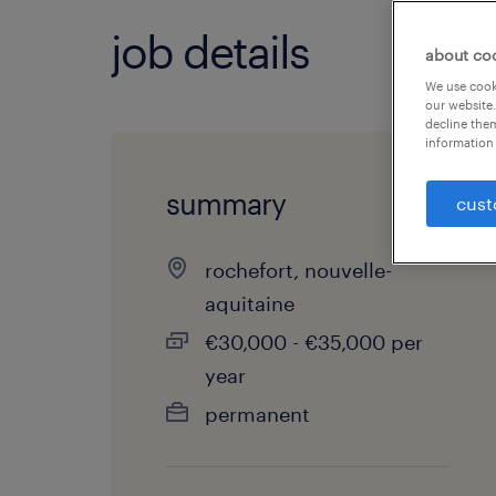
job details
about co
We use cooki
our website.
decline them
information 
summary
cust
rochefort, nouvelle-
aquitaine
€30,000 - €35,000 per
year
permanent