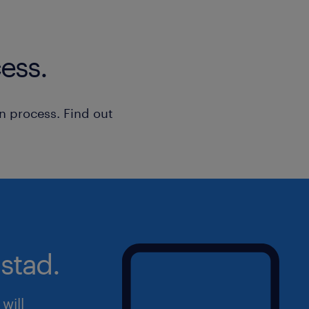
ess.
n process. Find out
stad.
will