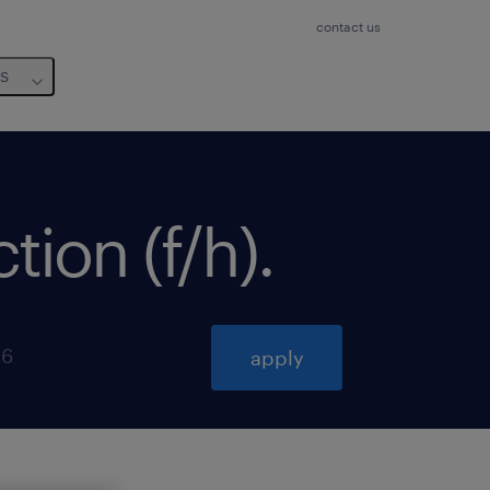
contact us
us
tion (f/h)
.
26
apply