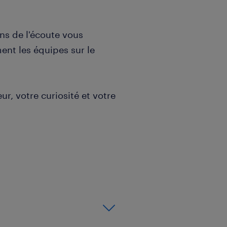
ens de l'écoute vous
nt les équipes sur le
r, votre curiosité et votre
lisation de l'industrie et
rojets innovants, postulez