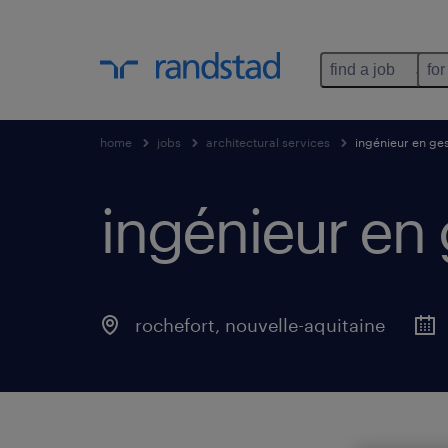
find a job
for
home
jobs
architectural services
ingénieur en ges
ingénieur en 
rochefort
,
nouvelle-aquitaine