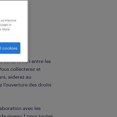
p us improve
accept or
e. More
l cookies
 serez le lien entre les
 Vous collecterez et
urs, aiderez au
z l'ouverture des droits
laboration avec les
 de niveau 1 pour toutes