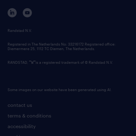
contact us
corporate governance
randstad innovation fund
country websites
Randstad N.V.
contact us
Registered in The Netherlands No: 33216172 Registered office:
Diemermere 25, 1112 TC Diemen, The Netherlands.
RANDSTAD,
is a registered trademark of © Randstad N.V.
Some images on our website have been generated using AI.
contact us
terms & conditions
accessibility