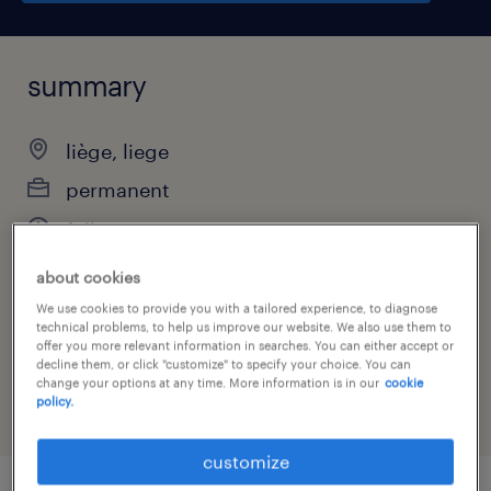
summary
liège, liege
permanent
full-time
about cookies
We use cookies to provide you with a tailored experience, to diagnose
job category
technical problems, to help us improve our website. We also use them to
offer you more relevant information in searches. You can either accept or
finance & economics
decline them, or click "customize" to specify your choice. You can
change your options at any time. More information is in our
cookie
policy.
customize