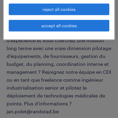
job details
reject all cookies
Vous êtes un ingénieur industrialisation/ un
accept all cookies
project lead industriel avec minimum 6 ans
d'expérience et vous cherchez une mission
long terme avec une vraie dimension pilotage
d'équipements, de fournisseurs, gestion du
budget, du planning, coordination interne et
management ? Rejoignez notre équipe en CDI
ou en tant que freelance comme ingénieur
industrialisation senior et pilotez le
déploiement de technologies médicales de
pointe. Plus d'informations ?
jan.polet@randstad.be