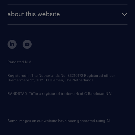
investor contacts
randstad enterprise
company profile
future of work
randstad digital
about this website
sustainability
tech suite
disclaimer
equity, diversity, inclusion and belonging
contact us
corporate governance
randstad innovation fund
country websites
Randstad N.V.
contact us
Registered in The Netherlands No: 33216172 Registered office:
Diemermere 25, 1112 TC Diemen, The Netherlands.
RANDSTAD,
is a registered trademark of © Randstad N.V.
Some images on our website have been generated using AI.