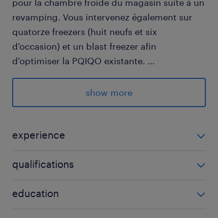
pour la chambre froide du magasin suite à un
revamping. Vous intervenez également sur
quatorze freezers (huit neufs et six
d'occasion) et un blast freezer afin
d'optimiser la PQIQO existante.
...
Trois cell bank freezers requièrent aussi votre
expertise pour prendre en charge la VP, la
show more
SIA, la PQI/PQO, la PQP, la RTM et la VSR.
Pour mener à bien ces tâches, vous mobilisez
experience
vos compétences techniques afin d'analyser
5 année(s)
la documentation fournie, comprendre les
qualifications
activités de SAT réalisées et préparer des
Ingénieur qualité (F/H)
documents conformes aux exigences
education
réglementaires et internes. Vous rédigez
BAC+5