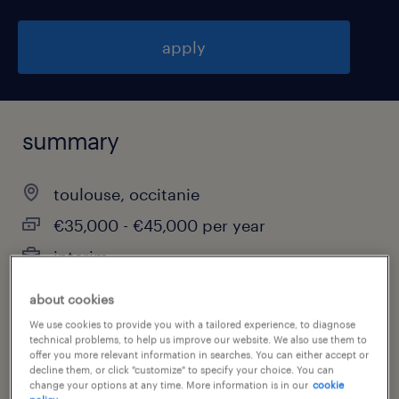
apply
summary
toulouse, occitanie
€35,000 - €45,000 per year
interim
about cookies
We use cookies to provide you with a tailored experience, to diagnose
job category
technical problems, to help us improve our website. We also use them to
offer you more relevant information in searches. You can either accept or
biotechnology & pharmaceutical
decline them, or click "customize" to specify your choice. You can
change your options at any time. More information is in our
cookie