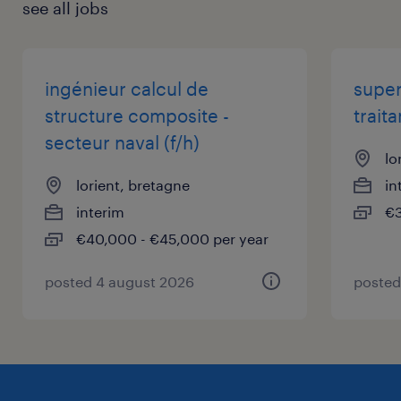
see all jobs
Nous recherchons pour le compte de notre
client un/une Ingénieur recherche et expertise
ingénieur calcul de
super
Composite - Secteur Naval (F/H)
structure composite -
trait
secteur naval (f/h)
lo
lorient, bretagne
in
interim
€3
€40,000 - €45,000 per year
posted 4 august 2026
posted