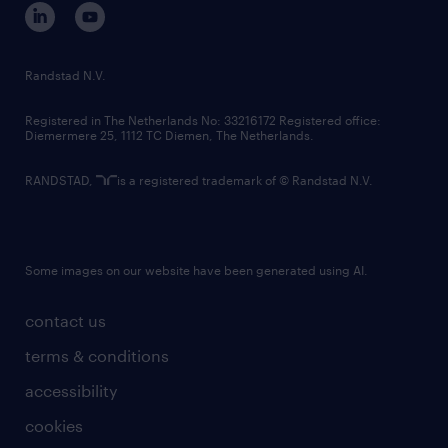
corporate governance
randstad innovation fund
country websites
Randstad N.V.
contact us
Registered in The Netherlands No: 33216172 Registered office:
Diemermere 25, 1112 TC Diemen, The Netherlands.
RANDSTAD,
is a registered trademark of © Randstad N.V.
Some images on our website have been generated using AI.
contact us
terms & conditions
accessibility
cookies