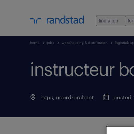
find a job
for
home
jobs
warehousing & distribution
logistiek a
instructeur 
haps
,
noord-brabant
posted 