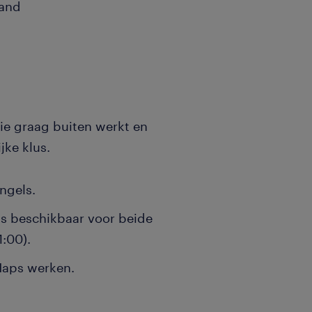
aand
ie graag buiten werkt en
jke klus.
ngels.
us beschikbaar voor beide
1:00).
 Haps werken.