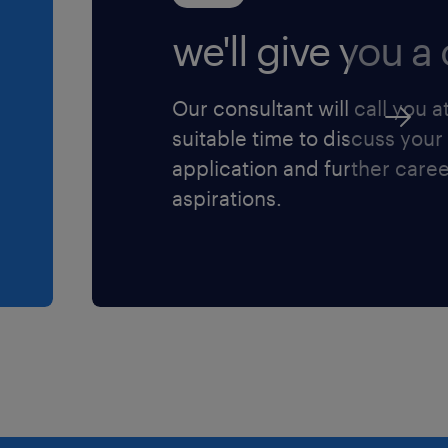
we'll give you a c
ature? Solliciteer dan snel!
Our consultant will call you a
oor iedereen die zich
suitable time to discuss your
application and further care
aspirations.