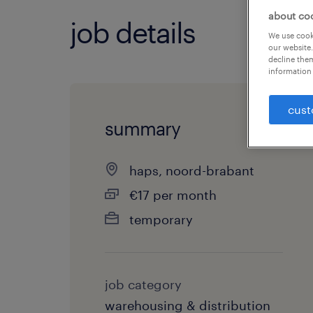
about co
job details
We use cooki
our website.
decline them
information 
cust
summary
haps, noord-brabant
€17 per month
temporary
job category
warehousing & distribution