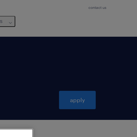
contact us
us
apply