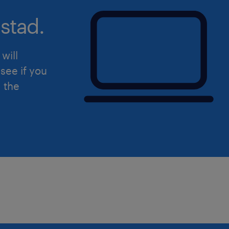
stad.
sollicitatie
Kun jij je helemaal vinden in deze vac
will
Uiteraard staat deze vacature open v
see if you
hierin herkent.
d the