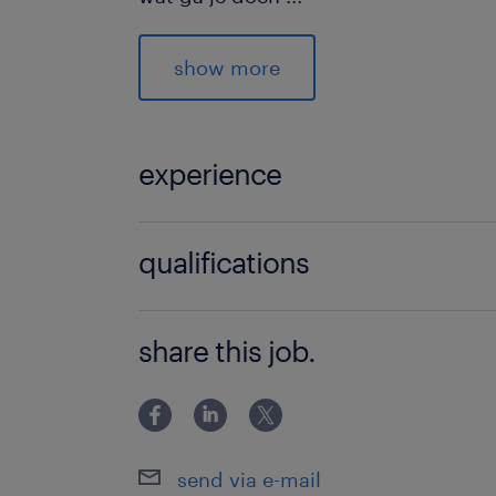
Als aanspreekpunt bij de zuil help je 
digitaal aanmelden via het nieuwe t
show more
ondersteunt bij de juiste invoer van
goede doorstroom op het terrein te 
van Google Translate help je internat
experience
het aanmeldproces heen.
Instructeur Boordcomputer
qualifications
Je maakt chauffeurs wegwijs in h
ondersteunt bij data-invoer op h
VMBO/MAVO
Je zorgt voor een vlotte afhandeli
share this job.
vertragingen op het terrein te v
Je overbrugt taalbarrières met G
internationale chauffeurs efficiën
send via e-mail