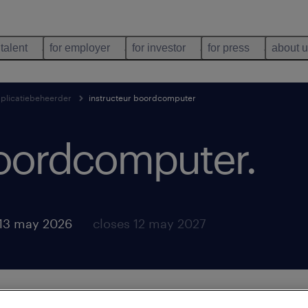
 talent
for employer
for investor
for press
about 
pplicatiebeheerder
instructeur boordcomputer
boordcomputer
.
13 may 2026
closes 12 may 2027