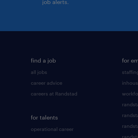
job alerts.
find a job
for e
all jobs
staffin
career advice
inhous
careers at Randstad
workfo
randst
randst
for talents
randst
operational career
randsta