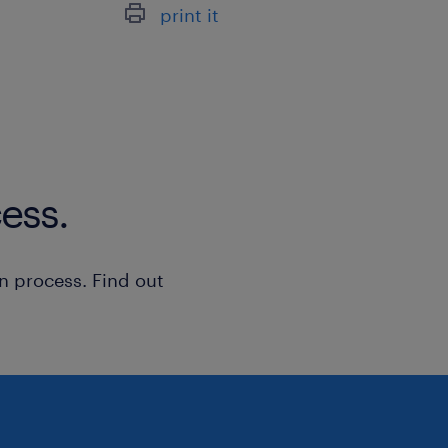
Je draagt bij aan een veilige om
print it
kan deel uitmaken van de proced
waar ga je werken
Je gaat aan de slag bij Nutricia Medic
dynamische, informele team werk je
distributie van levensverbeterende 
ess.
Nutricia Medical Devices is een in
wereldwijd de kwaliteit van leven
n process. Find out
Dynamisch en internationaal: Je w
logistieke omgeving met chauffeu
Europa.
Toekomstgerichte werksfeer: Een 
team dat investeert in de nieuwst