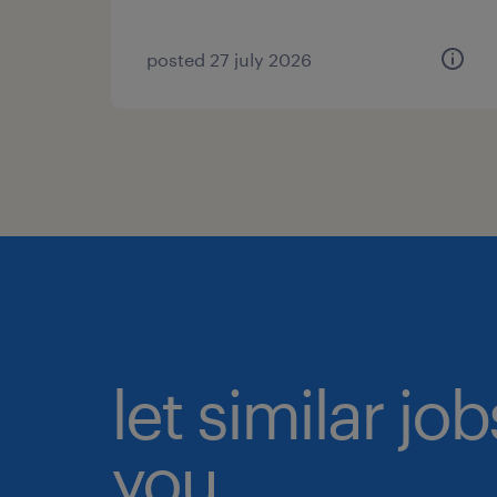
posted 27 july 2026
let similar jo
you