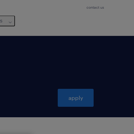
contact us
us
apply