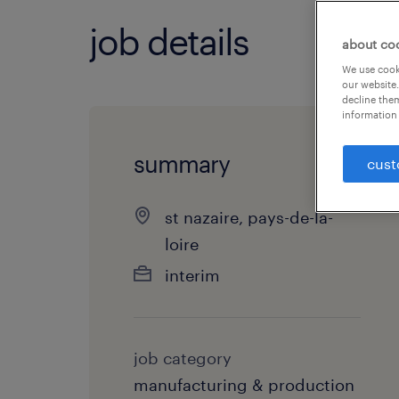
job details
about co
We use cooki
our website.
decline them
information 
summary
cust
st nazaire, pays-de-la-
loire
interim
job category
manufacturing & production