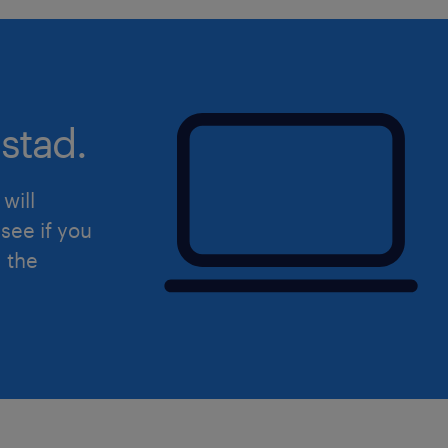
stad.
will
see if you
d the