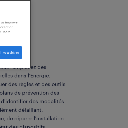
p us improve
accept or
e. More
l cookies
électricité-
vous remplacez des
ielles dans l'Energie.
uer des règles et des outils
plans de prévention des
, d'identifier des modalités
lément défaillant,
, de réparer l'installation
tat des dispositifs