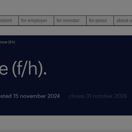
 talent
for employer
for investor
for press
about 
iste (f/h)
 (f/h)
.
sted 15 november 2024
closes 31 october 2026