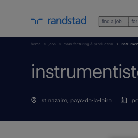
find a job
for
home
jobs
manufacturing & production
instrument
instrumentiste
st nazaire
,
pays-de-la-loire
po