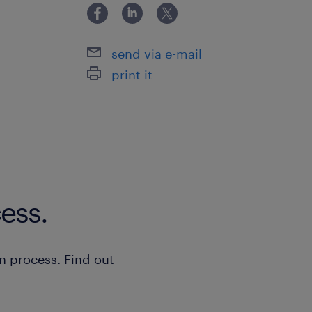
send via e-mail
print it
ess.
n process. Find out