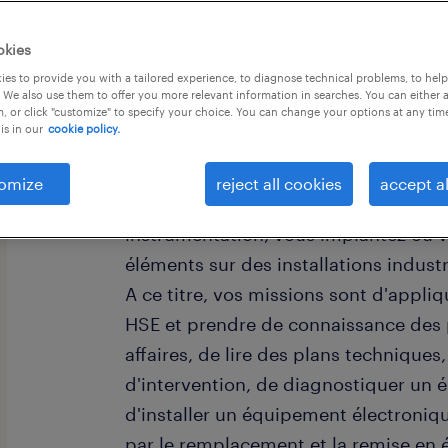
okies
es to provide you with a tailored experience, to diagnose technical problems, to hel
 We also use them to offer you more relevant information in searches. You can either 
, or click "customize" to specify your choice. You can change your options at any tim
is in our
cookie policy.
descriptif du poste
omize
reject all cookies
accept al
Sous la responsabilité du préparateur 
instrumentation, vous implantez ou 
éléments sur des installations industr
A ce titre, vos missions sont d'appliq
HSE et prendre de connaissance des 
affaires, de lire des plans techniques
d'intervention, de diagnostiquer un é
d'installer un équipement électronique
par le remplacement et la remise en é