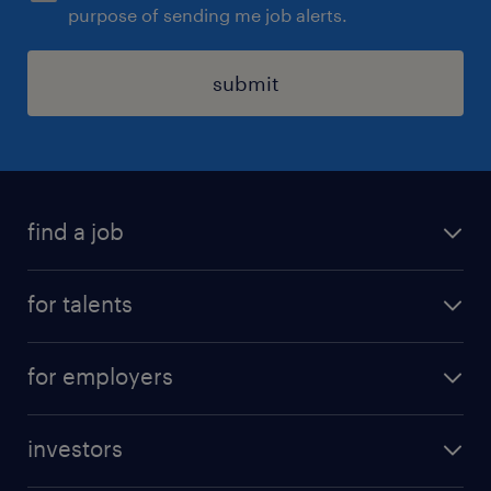
purpose of sending me job alerts.
submit
find a job
all jobs
for talents
career advice
operational career
careers at Randstad
for employers
professional career
staffing solutions
digital career
investors
inhouse solutions
contact us