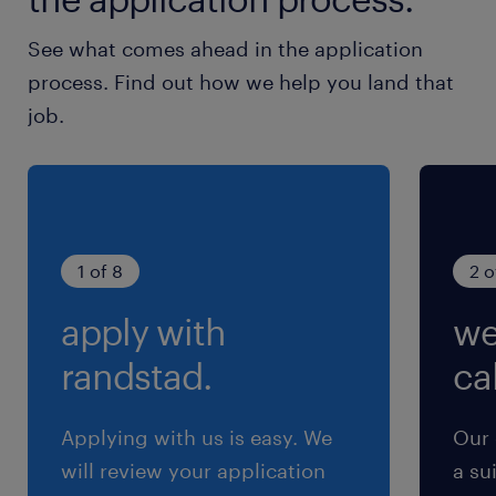
See what comes ahead in the application
process. Find out how we help you land that
job.
1 of 8
2 o
apply with
we
randstad.
cal
Applying with us is easy. We
Our 
will review your application
a su