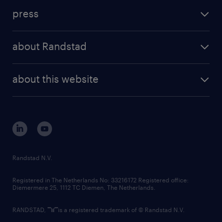
investment case
workforce insights
press
results and reports
randstad operational
press releases
randstad share
randstad professional
about Randstad
news and events
investor contacts
randstad enterprise
company profile
future of work
randstad digital
about this website
sustainability
tech suite
disclaimer
equity, diversity, inclusion and belonging
contact us
corporate governance
randstad innovation fund
country websites
Randstad N.V.
contact us
Registered in The Netherlands No: 33216172 Registered office:
Diemermere 25, 1112 TC Diemen, The Netherlands.
RANDSTAD,
is a registered trademark of © Randstad N.V.