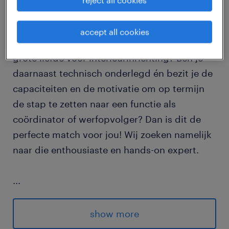
reject all cookies
Beschik je over een brede ervaring met het
accept all cookies
monteren van kasten op maat en heb je een
grote liefde voor interieurinrichting? Ben je
daarnaast technisch onderlegd én bezit je de
capaciteiten en de motivatie om op termijn
de stap te zetten naar een functie als
coördinator of werfopvolger? Dan is dit de
perfecte match voor jou! Wij zoeken namelijk
naar die enthousiaste en hands-on expert.
...
Interesse?
show more