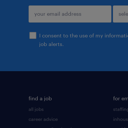
submit
I consent to the use of my informat
job alerts.
find a job
for e
all jobs
staffin
career advice
inhous