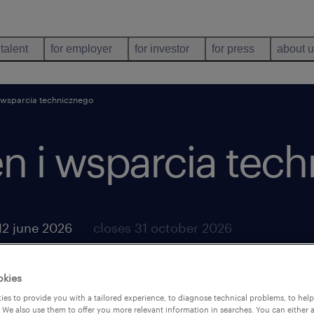
 talent
for employer
for investor
for press
about 
i wsparcia technicznego
en i wsparcia tec
12 june 2026
closes 31 october 2026
okies
es to provide you with a tailored experience, to diagnose technical problems, to hel
 We also use them to offer you more relevant information in searches. You can either 