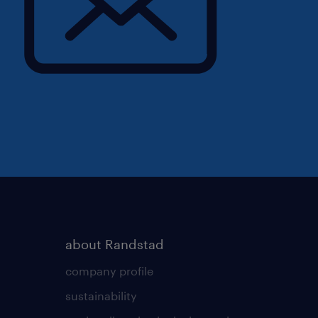
toCAD
ania dokumentacji
ry, konstrukcji oraz
gii budowy hal stalowych/
outowych
owlanego oraz zagadnień
cją w procesie budowlanym
i interpersonalnych:
es w rozmowach z
about Randstad
racy
company profile
sustainability