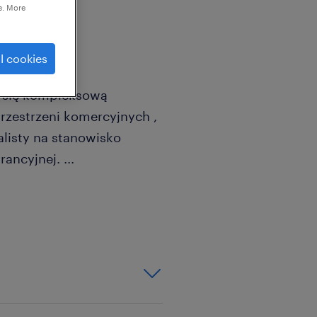
e. More
l cookies
ej się kompleksową
rzestrzeni komercyjnych ,
listy na stanowisko
arancyjnej.
...
entacji technicznej , a
y to dla Ciebie
my Ci więcej o tej roli!
owej: Analiza projektów (w