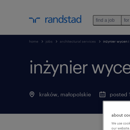
find a job
for
home
jobs
architectural services
inżynier wycen 
inżynier wyc
kraków
,
małopolskie
posted 
about co
We use cooki
our website.