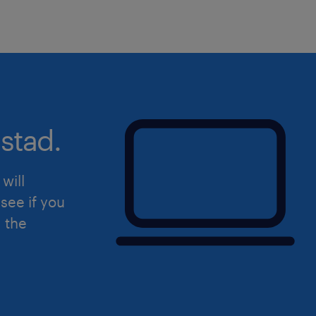
zarządzanie sytuacjami kryzysow
oraz sprawne rozwiązywanie pr
wystąpienia awarii na obiektach 
oferujemy
stad.
elastyczność w zatrudnieniu: moż
współpracy w oparciu o umowę o
will
samodzielność i decyzyjność: re
see if you
sprzedażowe oraz zarządzanie ob
d the
gwarancji
rozwój w strukturach eksperckich
zaawansowanych projektach z z
przemysłowego i adaptacji powi