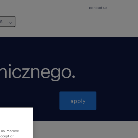
contact us
us
hnicznego
.
apply
p us improve
accept or