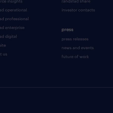
rce insights
randstad share
Agencja zatrudnienia – nr wpisu 47
ad operational
investor contacts
ad professional
ta oferta pracy przeznaczona jest dl
ad enterprise
press
życia
d digital
press releases
uite
news and events
t us
future of work