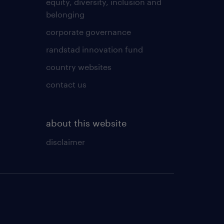
equity, diversity, inclusion and
belonging
corporate governance
a osób powyżej 18 roku
randstad innovation fund
country websites
contact us
about this website
disclaimer