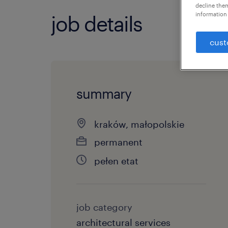
decline them
information 
job details
cust
summary
kraków, małopolskie
permanent
pełen etat
job category
architectural services