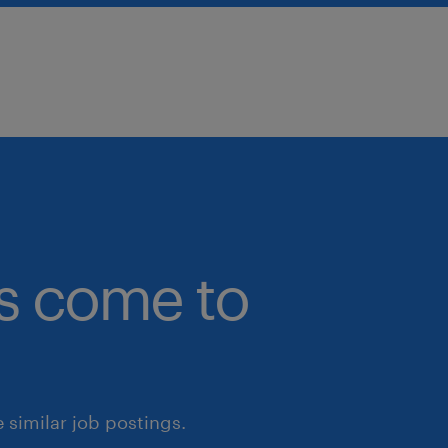
przyjazną atmosferę oraz narzędz
codziennej pracy.
oczekujemy
minimum 2–3 lat doświadczenia
kubaturowym lub przemysłowym 
bs come to
generalnego wykonawcy lub przy
komercyjnych / fit-out)
doświadczenia na stanowisku inż
kosztorysanta, inżynier budowy l
similar job postings.
biegłej znajomości programów do