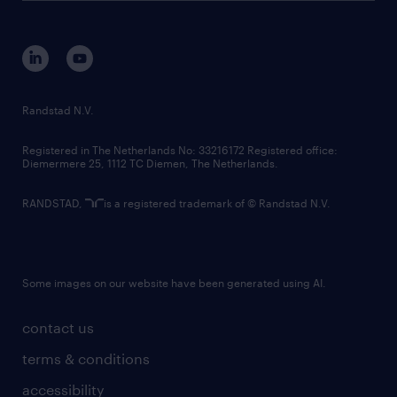
disclaimer
equity, diversity, inclusion and belonging
contact us
corporate governance
randstad innovation fund
country websites
Randstad N.V.
contact us
Registered in The Netherlands No: 33216172 Registered office:
Diemermere 25, 1112 TC Diemen, The Netherlands.
RANDSTAD,
is a registered trademark of © Randstad N.V.
Some images on our website have been generated using AI.
contact us
terms & conditions
accessibility