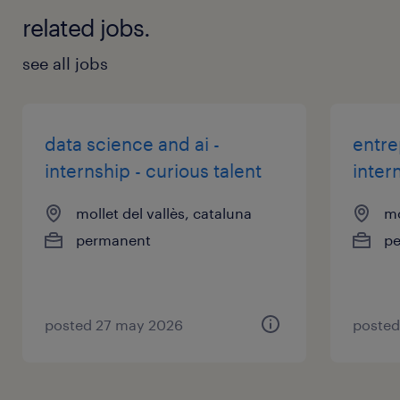
related jobs.
see all jobs
data science and ai -
entre
internship - curious talent
inter
mollet del vallès, cataluna
mo
permanent
p
posted 27 may 2026
posted