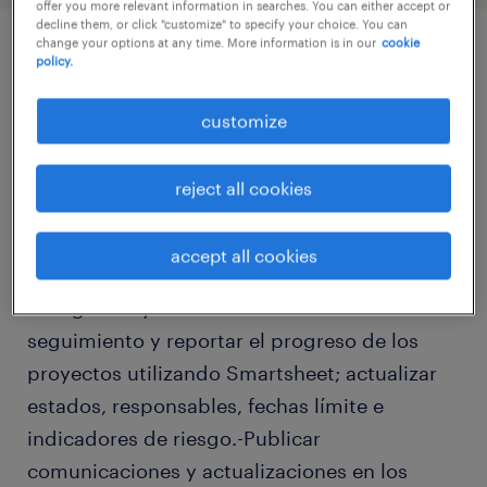
offer you more relevant information in searches. You can either accept or
decline them, or click "customize" to specify your choice. You can
change your options at any time. More information is in our
cookie
policy.
job details
customize
-Crear y mantener páginas de SharePoint
para publicar actualizaciones de TI, guías
reject all cookies
prácticas y hitos de proyectos.-Diseñar
páginas claras y fáciles de usar, teniendo en
accept all cookies
cuenta la consistencia de la marca, la
navegación y la accesibilidad.-Realizar el
seguimiento y reportar el progreso de los
proyectos utilizando Smartsheet; actualizar
estados, responsables, fechas límite e
indicadores de riesgo.-Publicar
comunicaciones y actualizaciones en los