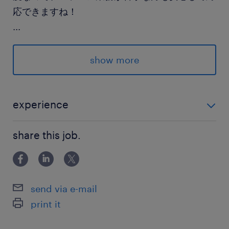
応できますね！
...
＊朝は早めの8時スタートですが、夕方からは自
分の時間！朝型さんにおすすめです！
show more
派遣先の特徴
世界最大規模を誇る、コンサルティング・アウト
experience
ソーシング会社です。常に多数のプロジェクトを
＜未経験OK！＞ ・お仕事でPC入力の経験があれば
運営しており、風通し良く頑張りが評価されやす
share this job.
OK！ ※オフィス内の巡回あり、動きもあるオシゴト！
い社風です。【環境】受動喫煙対策あり（禁
※人気の電話対応なし！ 【面談なし登録もOK】最短5
煙）・オフィスカジュアル
分！入力するだけで登録完了！
send via e-mail
最寄駅
print it
大江戸線／勝どき駅（徒歩10分）
有楽町線、大江戸線／月島駅（徒歩13分）