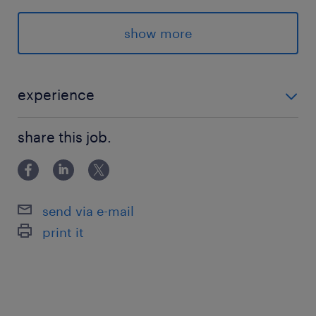
派遣先の特徴
show more
世界最大級のコンサルティングファームとして、
幅広い業界と深い専門知識を持つプロフェッショ
ナルが活躍するグローバル企業です！【環境】禁
experience
煙・服装はオフィスカジュアル
・社会人経験あれば業界も職種も不問からスタート出
share this job.
来ます！ ・Word／Excel／PPT：フォーマット入力や
最寄駅
コピペ、四則演算 【面談なし登録もOK】最短5分！入
丸ノ内線／新高円寺駅（徒歩1分）
力するだけで登録完了！
send via e-mail
休日休暇
print it
土日祝日
土日祝日休み（完全週休2日制）※月曜～金曜ま
での週5日勤務となります