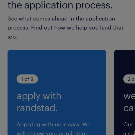
the application process.
就業時間
8:25-17:25（実働8時間00分・休憩60分）
See what comes ahead in the application
※実働8時間00分
process. Find out how we help you land that
job.
残業
残業月10時間程度※繁忙期（11月～3月）は20時
間
1 of 8
2 o
apply with
we
randstad.
cal
Applying with us is easy. We
Our 
will review your application
a su