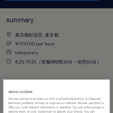
summary
東京都杉並区, 東京都
¥1750.00 per hour
temporary
8:25-17:25（実働8時間00分・休憩60分）
job category
about cookies
sales
We use cookies to provide you with a tailored experience, to diagnose
technical problems, to help us improve our website. We also use them to
offer you more relevant information in searches. You can either accept or
decline them, or click "customize" to specify your choice. You can