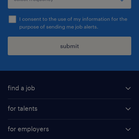
I consent to the use of my information for the
purpose of sending me job alerts.
submit
find a job
all jobs
for talents
career advice
operational career
careers at Randstad
for employers
professional career