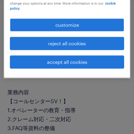
change your options at any time. More information is in our
cookie
policy.
job details
customize
職種
reject all cookies
スーパーバイザー
accept all cookies
勤務期間
長期（3ヶ月以上）
業務内容
【コールセンターSV！】
1.オペレーターの教育・指導
2.クレーム対応・二次対応
3.FAQ等資料の整備