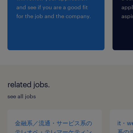
and see if you are a good fit
appl
for the job and the company.
aspi
related jobs.
see all jobs
金融系／流通・サービス系の
it・
テレオペ・テレマーケティン
系の