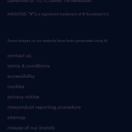
Diemermere 25, 1112 TC Diemen, The Netherlands.
RANDSTAD,
is a registered trademark of © Randstad N.V.
Some images on our website have been generated using AI.
contact us
terms & conditions
accessibility
cookies
privacy notice
misconduct reporting procedure
sitemap
misuse of our brands