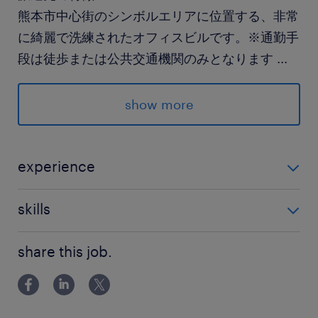
熊本市中心街のシンボルエリアに位置する、非常
に綺麗で洗練されたオフィスビルです。※通勤手
段は徒歩または公共交通機関のみとなります
...
最寄駅
show more
熊本市電／西辛島町駅（徒歩3分）
熊本駅前駅（バス15分）
健軍町駅（バス30分）
experience
【リーダー未経験歓迎！販売・接客業の経験が武器に
休日休暇
skills
なります】 コールセンターでの管理者経験や事務職の
シフト制
経験は問いません！ 「チームで協力して物事を進める
・キーボードでのスムーズなタイピング（文字・数字
share this job.
のが好き」 「自ら考えて周りに伝えることができる」
入力）ができる方
と
就業時間
（1）8:50-17:50（実働8時間00分・休憩60分）
（2）11:00-20:00（実働8時間00分・休憩60