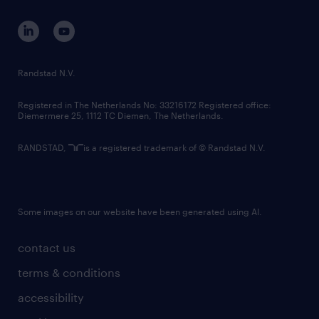
contact us
corporate governance
randstad innovation fund
country websites
Randstad N.V.
contact us
Registered in The Netherlands No: 33216172 Registered office:
Diemermere 25, 1112 TC Diemen, The Netherlands.
RANDSTAD,
is a registered trademark of © Randstad N.V.
Some images on our website have been generated using AI.
contact us
terms & conditions
accessibility