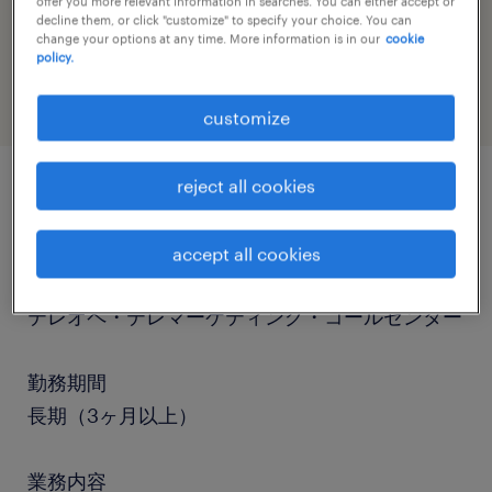
offer you more relevant information in searches. You can either accept or
job category
decline them, or click "customize" to specify your choice. You can
change your options at any time. More information is in our
cookie
sales
policy.
customize
reject all cookies
job details
accept all cookies
職種
テレオペ・テレマーケティング・コールセンター
勤務期間
長期（3ヶ月以上）
業務内容