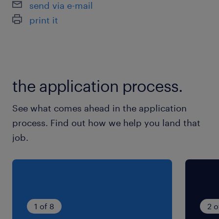
send via e-mail
分）
print it
（3）12:30-21:30（実働8時間00分・休憩60
分）
※上記時間帯によるシフト制での勤務となります
（時間固定は不可）
the application process.
残業
See what comes ahead in the application
月10〜15時間程度（1日あたり30分〜1時間未満と
process. Find out how we help you land that
少なめです）
job.
交通費
※月上限4万円(規定あり)
1 of 8
2 o