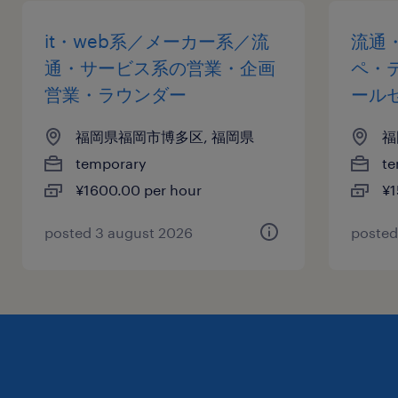
残業
月～10h程度
it・web系／メーカー系／流
流通
通・サービス系の営業・企画
ペ・
交通費
営業・ラウンダー
ール
※【 上限4万まで 】支給いたします！(※バス代
福岡県福岡市博多区, 福岡県
福
支給あり、弊社規定に基づく)
temporary
te
¥1600.00 per hour
¥1
posted 3 august 2026
posted