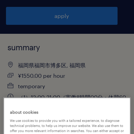
apply
summary
福岡県福岡市博多区, 福岡県
¥1550.00 per hour
temporary
（1）12:00-21:00（実働8時間00分・休憩60
分）,（2）11:00-20:00（実働8時間00分・
about cookies
休憩60分）,（3）10:00-19:00（実働8時間
We use cookies to provide you with a tailored experience, to diagnose
00分・休憩60分）,（4）9:00
technical problems, to help us improve our website. We also use them to
offer you more relevant information in searches. You can either accept or