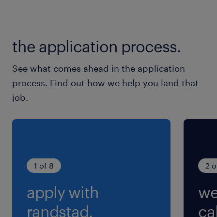
＊コールセンター
＊カスタマーサポート
＊ITサポート
the application process.
＊残業少なめ
＊シフト
See what comes ahead in the application
＊希望休OK
process. Find out how we help you land that
＊高時給
job.
＊社会保険完備
＊交通費支給
1 of 8
2 o
最寄駅
apply with
we
中洲川端駅（徒歩1分）
呉服町(福岡県)駅（徒歩5分）
randstad.
cal