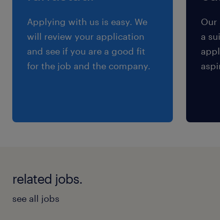
天神駅（徒歩10分）
Applying with us is easy. We
Our 
休日休暇
will review your application
a su
シフト制
and see if you are a good fit
appl
週休2日制（シフトに準ずる）※希望休は月3回
for the job and the company.
aspi
申請可能です※
就業時間
（1）12:00-21:00（実働8時間00分・休憩60分）
（2）11:00-20:00（実働8時間00分・休憩60
分）
（3）10:00-19:00（実働8時間00分・休憩60
related jobs.
分）
（4）9:00-18:00（実働8時間00分・休憩60分）
see all jobs