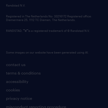
country websites
Randstad N.V.
contact us
Registered in The Netherlands No: 33216172 Registered office:
Diemermere 25, 1112 TC Diemen, The Netherlands.
RANDSTAD,
is a registered trademark of © Randstad N.V.
Some images on our website have been generated using AI.
contact us
terms & conditions
accessibility
cookies
privacy notice
misconduct reporting procedure