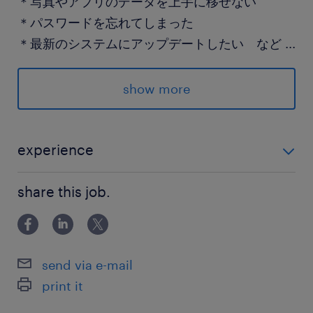
＊写真やアプリのデータを上手に移せない
＊パスワードを忘れてしまった
＊最新のシステムにアップデートしたい など
...
【対応】
show more
＊1日25件（1件15分）程度
＊法人向け
experience
★入社後は1か月間の研修あり★
＼＼ 未経験OK ／／ ＊基本的なPC操作ができる方
＝＝
share this job.
派遣先の特徴
《 中洲川端 》
send via e-mail
＊未経験OK
print it
＊複数名募集