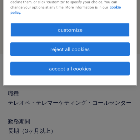
decline them, or click "customize" to specify your choice. You can
change your options at any time. More information is in our
cookie
policy.
job category
sales
customize
reject all cookies
accept all cookies
job details
職種
テレオペ・テレマーケティング・コールセンター
勤務期間
長期（3ヶ月以上）