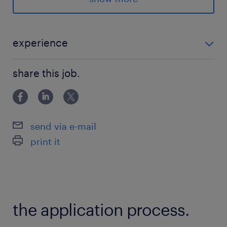
＜＜西新宿＞＞
★交通費支給
★社会保険完備
experience
★研修充実
＜＜未経験OK！＞＞ ◎マネジメントに興味がある方
★IT事務
share this job.
◎マルチタスクに抵抗がない方 ◎PowerPoint初級レベ
ル
最寄駅
丸ノ内線／西新宿駅（徒歩3分）
send via e-mail
大江戸線／都庁前駅（徒歩8分）
print it
京王線、小田急小田原線、新宿線、大江戸線、埼
京線、山手線、総武線、中央線、中央本線、湘南
新宿ライン／新宿駅（18分）
the application process.
休日休暇
土日祝日