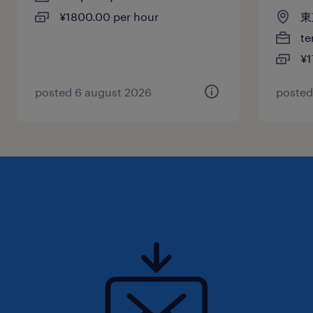
¥1800.00 per hour
東
te
¥1
posted 6 august 2026
posted