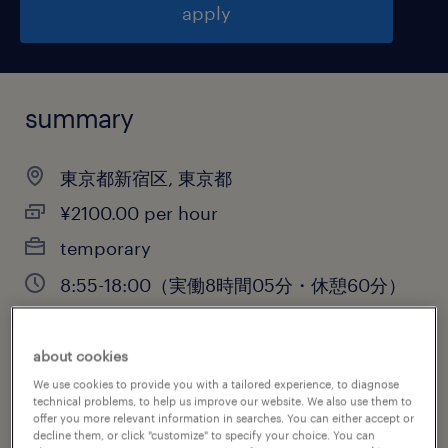
apply
summary
東京都新宿区, 東京都
¥2100.00 per hour
temporary
8:55-18:00（実働8時間05分・休憩60分）
about cookies
job category
We use cookies to provide you with a tailored experience, to diagnose
technical problems, to help us improve our website. We also use them to
administrative & support services
offer you more relevant information in searches. You can either accept or
decline them, or click "customize" to specify your choice. You can