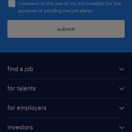
I consent to the use of my information for the
purpose of sending me job alerts.
submit
find a job
all jobs
for talents
career advice
operational career
careers at Randstad
for employers
professional career
staffing solutions
digital career
investors
inhouse solutions