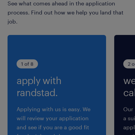
See what comes ahead in the application
土日祝休み（完全週休2日制）
process. Find out how we help you land that
job.
就業時間
8:55-18:00（実働8時間05分・休憩60分）
残業
原則なし ※繁忙期に月15h発生します！
1 of 8
2 o
apply with
we
交通費
※【 上限4万まで 】支給いたします！(※バス代
randstad.
cal
支給あり、弊社規定に基づく)
Applying with us is easy. We
Our 
will review your application
a su
and see if you are a good fit
appl