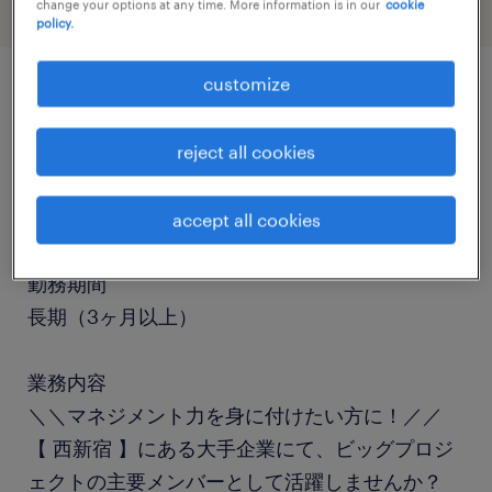
change your options at any time. More information is in our
cookie
policy.
customize
job details
reject all cookies
職種
一般事務・OA事務
accept all cookies
勤務期間
長期（3ヶ月以上）
業務内容
＼＼マネジメント力を身に付けたい方に！／／
【 西新宿 】にある大手企業にて、ビッグプロジ
ェクトの主要メンバーとして活躍しませんか？