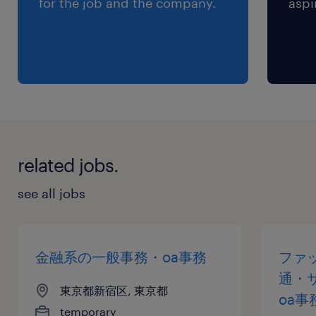
for the job and the company.
aspi
related jobs.
see all jobs
金融系の一般事務・oa事務
ファ
通・
東京都新宿区, 東京都
oa事
temporary