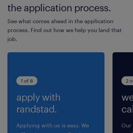
the application process.
就業時間
See what comes ahead in the application
（1）8:00-20:00（実働11時間00分・休憩60
process. Find out how we help you land that
分）
job.
（2）9:00-18:00（実働8時間00分・休憩60分）
（3）13:00-22:00（実働8時間00分・休憩60
分）
（4）22:00-9:00（実働10時間00分・休憩60
分）
1 of 8
2 o
※＊組み合わせシフト(休憩1h)＊ 毎月中旬あたり
apply with
we
に希望を伺い、月末に決定します！
randstad.
cal
残業
月20時間未満
Applying with us is easy. We
Our 