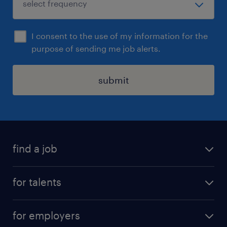
I consent to the use of my information for the
purpose of sending me job alerts.
submit
find a job
all jobs
for talents
career advice
operational career
careers at Randstad
for employers
professional career