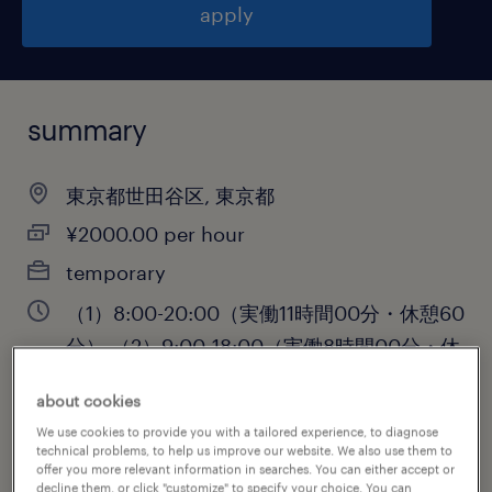
apply
summary
東京都世田谷区, 東京都
¥2000.00 per hour
temporary
（1）8:00-20:00（実働11時間00分・休憩60
分）,（2）9:00-18:00（実働8時間00分・休
憩60分）,（3）13:00-22:00（実働8時間00
about cookies
分・休憩60分）,（4）22:00
We use cookies to provide you with a tailored experience, to diagnose
technical problems, to help us improve our website. We also use them to
offer you more relevant information in searches. You can either accept or
decline them, or click "customize" to specify your choice. You can