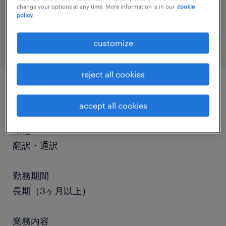
change your options at any time. More information is in our
cookie
job category
policy.
administrative & support services
customize
reject all cookies
job details
accept all cookies
職種
翻訳・通訳
勤務期間
長期（3ヶ月以上）
業務内容