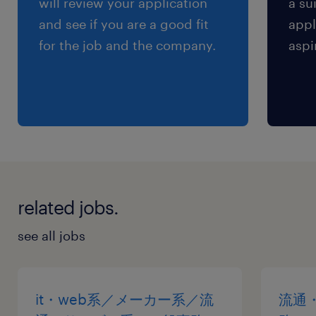
will review your application
a su
交通費
and see if you are a good fit
appl
※【 上限4万円まで 】支給いたします！(※バス
for the job and the company.
aspi
代支給あり、弊社規定に基づく)
related jobs.
see all jobs
it・web系／メーカー系／流
流通