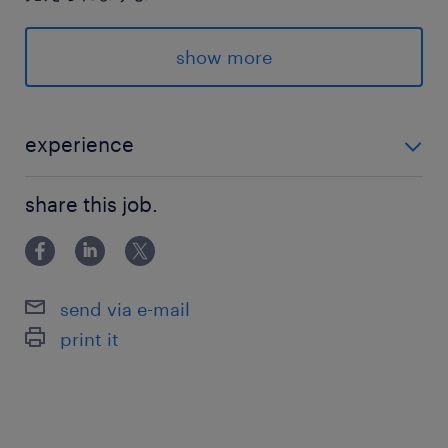
派遣先の特徴
show more
＜＜駒沢大学＞＞
★大手グループ
★交通費支給
experience
★社会保険完備
＜＜未経験OK！＞＞ ◆英語を使って働きたい方！ ◆
★英語が活かせる
share this job.
夜勤を含むシフト勤務が可能な方(※Ｗワークは不可)
最寄駅
東急田園都市線／駒沢大学駅（徒歩4分）
send via e-mail
print it
休日休暇
シフト制
シフトに準ずる(週休3日ほど) ※毎月中旬あたり
に希望を伺い、月末に決定します！