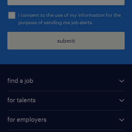
I consent to the use of my information for the
purpose of sending me job alerts.
submit
find a job
all jobs
for talents
career advice
operational career
careers at Randstad
for employers
professional career