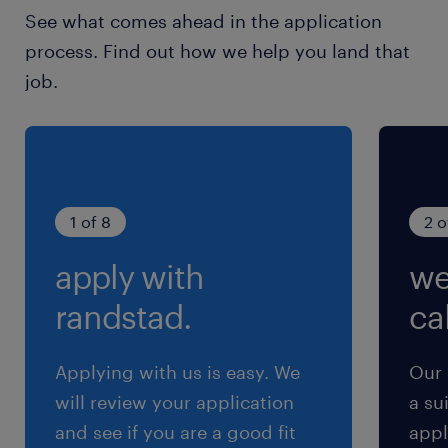
See what comes ahead in the application
休日休暇
process. Find out how we help you land that
土日祝日
job.
土日祝休み（完全週休2日制）
就業時間
9:30-18:00（実働7時間30分・休憩60分）
1 of 8
2 o
残業
apply with
we
月0～10時間 ★ほぼ発生しません！
randstad.
cal
交通費
※【 上限4万まで 】支給いたします！(※バス代
Applying with us is easy. We
Our 
支給あり、弊社規定に基づく)
will review your application
a su
and see if you are a good fit
appl