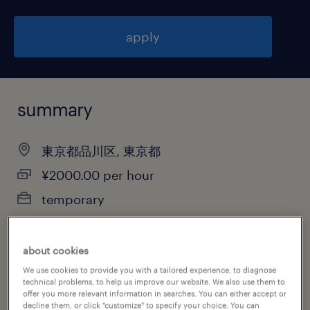
apply
summary
東京都品川区, 東京都
¥2000.00 per hour
temporary
9:30-18:00（実働7時間30分・休憩60分）
about cookies
We use cookies to provide you with a tailored experience, to diagnose
technical problems, to help us improve our website. We also use them to
job category
offer you more relevant information in searches. You can either accept or
decline them, or click "customize" to specify your choice. You can
sales