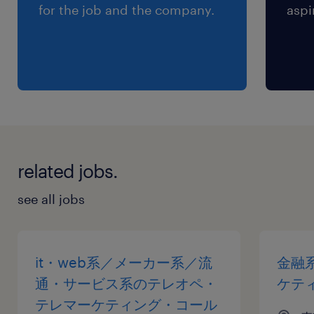
for the job and the company.
aspi
related jobs.
see all jobs
it・web系／メーカー系／流
金融
通・サービス系のテレオペ・
ケテ
テレマーケティング・コール