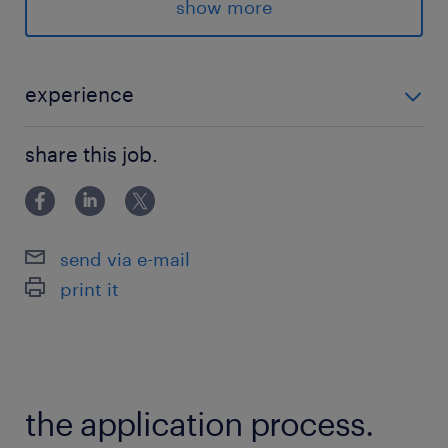
派遣先の特徴
show more
＜＜五反田＞＞
★未経験OK
★大手通信企業
experience
★交通費支給
＜＜未経験の方、大歓迎！＞＞ ★IT業界に興味がある
★残業なし
share this job.
方！ ★問い合わせ対応のご経験がある方！ ～ヘルプデ
★itサポート/it事務
スク経験者大歓迎です～
★エンジニア
send via e-mail
最寄駅
print it
東急池上線、浅草線、山手線／五反田駅（徒歩5
分）
東急池上線／大崎広小路駅（徒歩8分）
りんかい線、埼京線、山手線、湘南新宿ライン／
the application process.
大崎駅（徒歩10分）