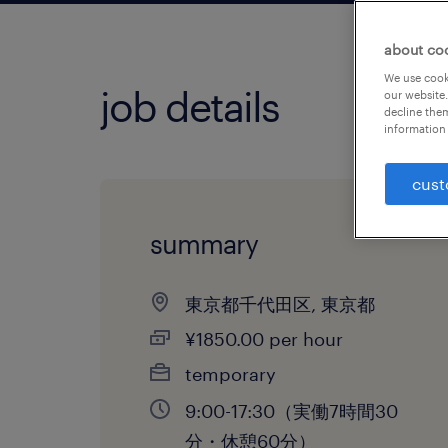
about co
We use cooki
job details
our website.
decline them
information 
cust
summary
東京都千代田区, 東京都
¥1850.00 per hour
temporary
9:00-17:30（実働7時間30
分・休憩60分）