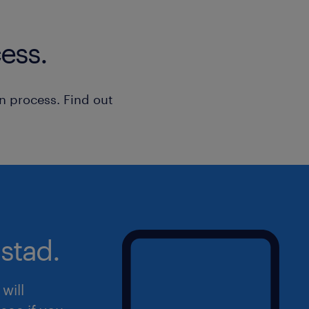
ess.
n process. Find out
stad.
will