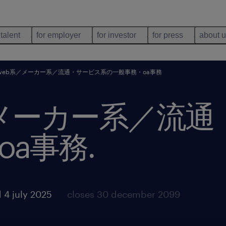
 talent
for employer
for investor
for press
about 
・web系／メーカー系／流通・サービス系の一般事務・oa事務
系／メーカー系／流
oa事務
.
 4 july 2025
closes 30 december 2099