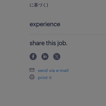
に基づく)
experience
＜＜年数不問！＞＞ 調整、進捗管理な
share this job.
方！
send via e-mail
print it