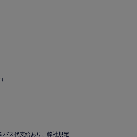
）
分）
(※バス代支給あり、弊社規定