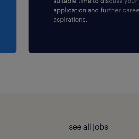
suitable time to discuss your
application and further care
aspirations.
see all jobs