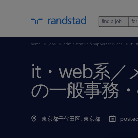
find a job
for
home
jobs
administrative & support services
it
it・web
の一般事務・
東京都千代田区
,
東京都
posted