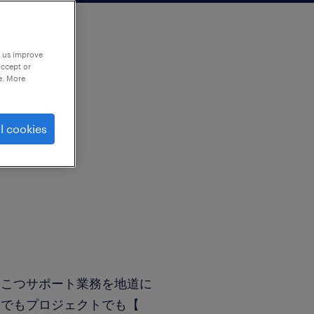
p us improve
accept or
e. More
l cookies
つこつサポート業務を地道に
内でもプロジェクトでも【