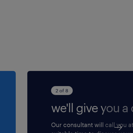
2 of 8
we'll give you a c
Our consultant will call you a