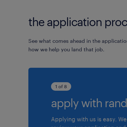
the application proc
See what comes ahead in the applicatio
how we help you land that job.
1 of 8
apply with rand
Applying with us is easy. We 