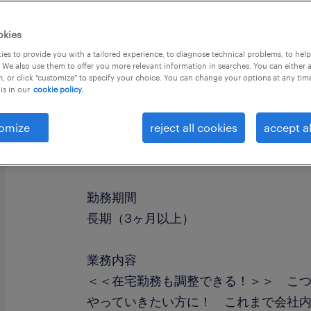
okies
es to provide you with a tailored experience, to diagnose technical problems, to hel
 We also use them to offer you more relevant information in searches. You can either 
, or click "customize" to specify your choice. You can change your options at any tim
is in our
cookie policy.
omize
reject all cookies
accept al
職種
一般事務・OA事務
勤務期間
長期（3ヶ月以上）
業務内容
＜＜在宅勤務も調整できる！＞＞ こ
やっていきたい方に！ これまで会社