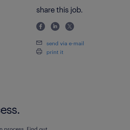
＜＜いづれかの実務経験がある方！＞＞
share this job.
の英語経験 ◆プロジェクト管理経験 ◆VBA, 
Power Automate, Salesforce, Domo, 
send via e-mail
print it
ess.
n process. Find out