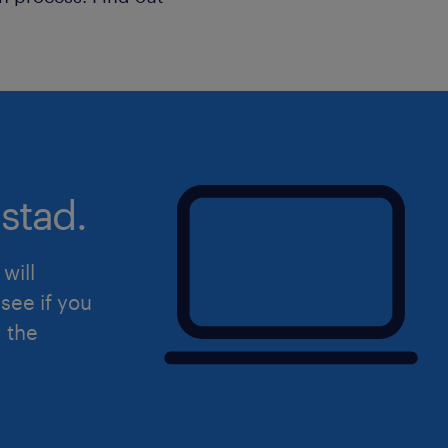
stad.
will
see if you
d the