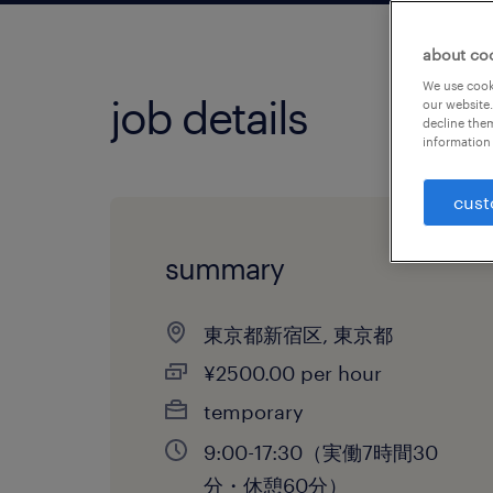
about co
We use cooki
job details
our website.
decline them
information 
cust
summary
東京都新宿区, 東京都
¥2500.00 per hour
temporary
9:00-17:30（実働7時間30
分・休憩60分）