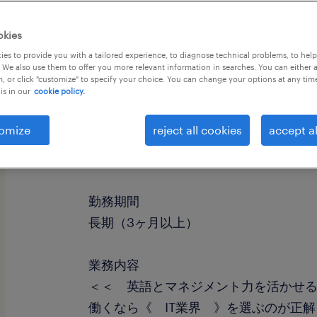
okies
es to provide you with a tailored experience, to diagnose technical problems, to hel
 We also use them to offer you more relevant information in searches. You can either 
, or click "customize" to specify your choice. You can change your options at any tim
is in our
cookie policy.
omize
reject all cookies
accept al
職種
英文事務
勤務期間
長期（3ヶ月以上）
業務内容
＜＜ 英語とマネジメント力を活かせ
働くなら《 IT業界 》を選ぶのが正解！