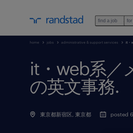
find a job
for
home
jobs
administrative & support services
it
it・web
の英文事務
.
東京都新宿区
,
東京都
posted 6