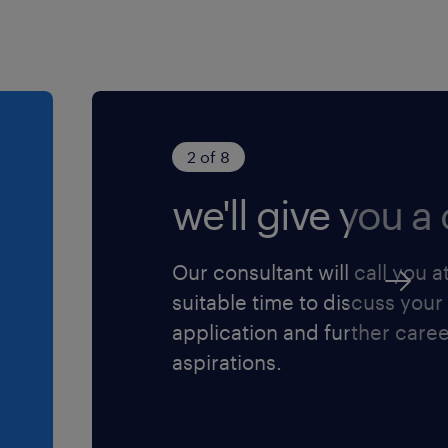
2 of 8
we'll give you a c
Our consultant will call you a
suitable time to discuss your
application and further care
aspirations.