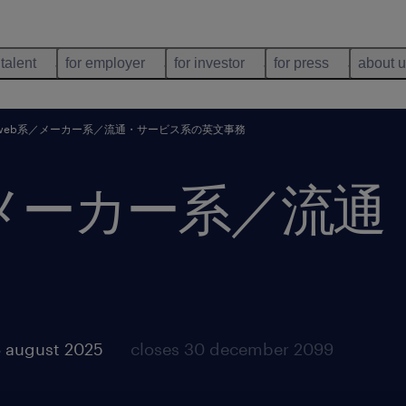
 talent
for employer
for investor
for press
about 
・web系／メーカー系／流通・サービス系の英文事務
系／メーカー系／流
 august 2025
closes 30 december 2099