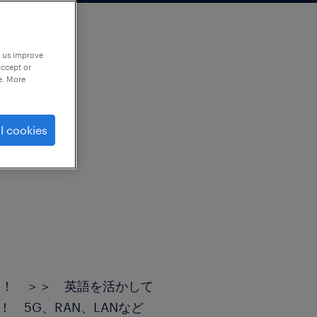
p us improve
accept or
e. More
l cookies
る！ ＞＞ 英語を活かして
 5G、RAN、LANなど