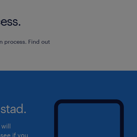
ess.
n process. Find out
stad.
will
see if you