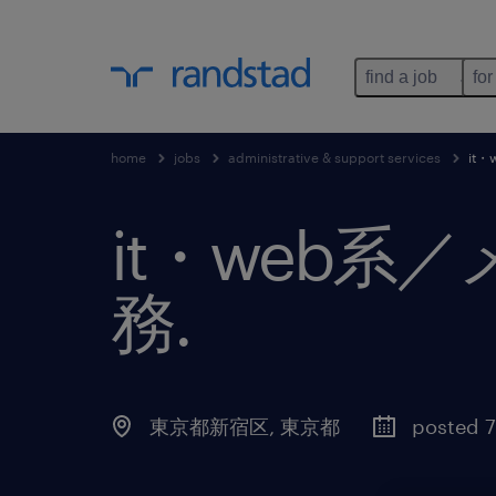
find a job
for
home
jobs
administrative & support services
it
it・web
務
.
東京都新宿区
,
東京都
posted 