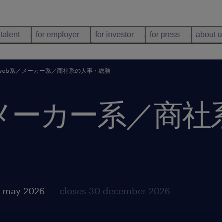
 talent
for employer
for investor
for press
about 
・web系／メーカー系／商社系の人事・総務
系／メーカー系／商
7 may 2026
closes 30 december 2026