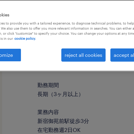
okies
es to provide you with a tailored experience, to diagnose technical problems, to hel
 We also use them to offer you more relevant information in searches. You can either 
, or click "customize" to specify your choice. You can change your options at any tim
is in our
cookie policy.
omize
reject all cookies
accept al
職種
人事・総務
勤務期間
長期（3ヶ月以上）
業務内容
新宿御苑前駅徒歩3分
在宅勤務週2日OK