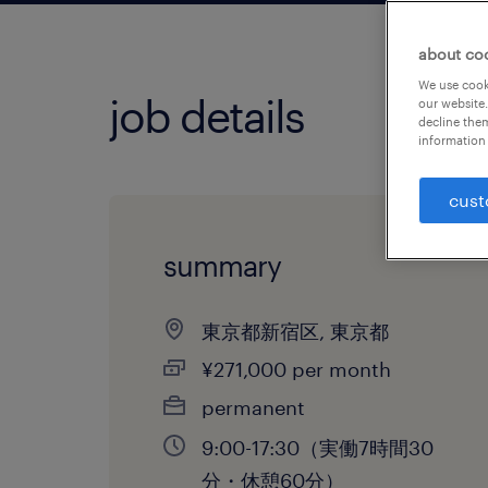
about co
We use cooki
job details
our website.
decline them
information 
cust
summary
東京都新宿区, 東京都
¥271,000 per month
permanent
9:00-17:30（実働7時間30
分・休憩60分）