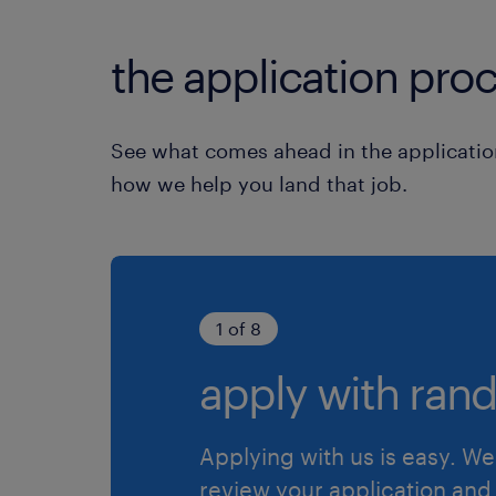
the application proc
See what comes ahead in the applicatio
how we help you land that job.
1 of 8
apply with rand
Applying with us is easy. We 
review your application and 