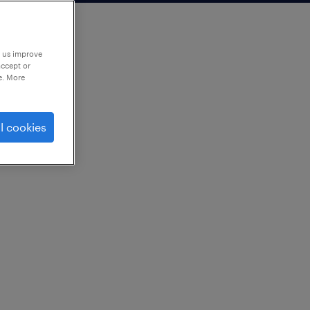
p us improve
accept or
e. More
l cookies