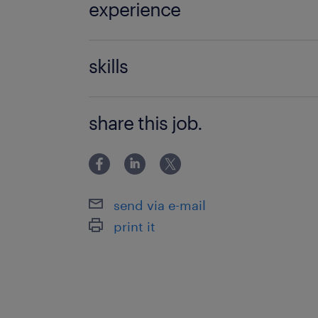
experience
人事のご経験
skills
Excel（数式や基本的な関数など）、W
share this job.
力）できる方
send via e-mail
print it