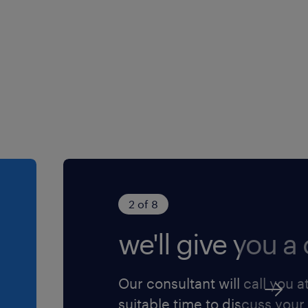
2 of 8
we'll give you a c
Our consultant will call you a
suitable time to discuss your