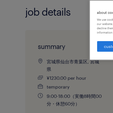
job details
about co
We use cooki
our website.
decline them
information 
summary
cust
宮城県仙台市青葉区, 宮城
県
¥1230.00 per hour
temporary
9:00-18:00（実働8時間00
分・休憩60分）