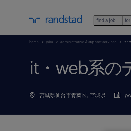
find a job
for
home
jobs
administrative & support services
it
it・web
宮城県仙台市青葉区
,
宮城県
po