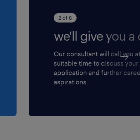
2 of 8
we'll give you a c
Our consultant will call you a
suitable time to discuss your
application and further care
aspirations.