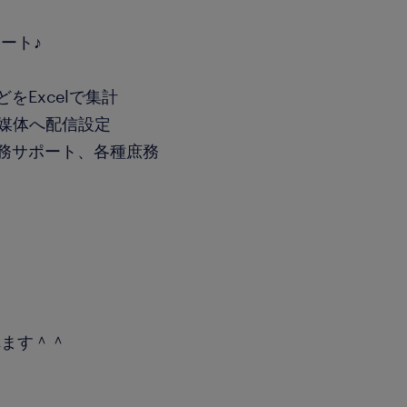
ート♪
をExcelで集計
S媒体へ配信設定
業務サポート、各種庶務
れます＾＾