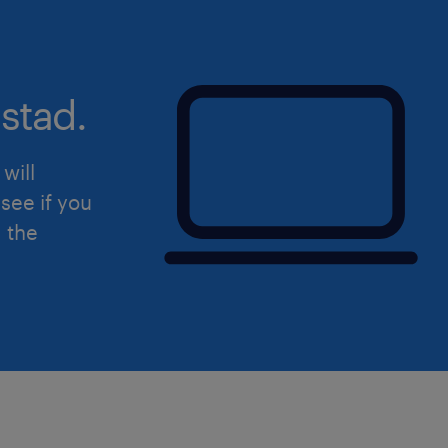
stad.
will
see if you
d the