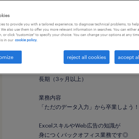
okies
es to provide you with a tailored experience, to diagnose technical problems, to hel
 We also use them to offer you more relevant information in searches. You can either 
, or click "customize" to specify your choice. You can change your options at any tim
is in our
cookie policy.
職種
データ入力・キーパンチャー
omize
reject all cookies
accept al
勤務期間
長期（3ヶ月以上）
業務内容
「ただのデータ入力」から卒業しよう
ExcelスキルやWeb広告の知識が
身につくバックオフィス業務です◎