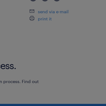
send via e-mail
print it
ess.
n process. Find out