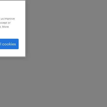
p us improve
accept or
e. More
l cookies
！