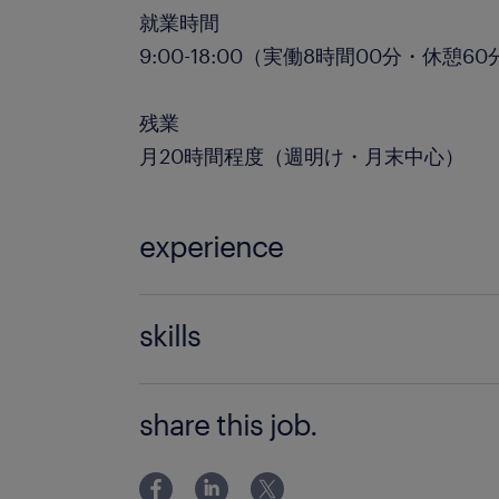
就業時間
9:00-18:00（実働8時間00分・休憩60
残業
月20時間程度（週明け・月末中心）
experience
〇何かしらの事務経験がある 〇Excel：
skills
数、ピボットテーブルの活用 〇Word、Po
操作 ＝＝＝＝＝＝＝＝＝＝＝＝ 「Exc
不安な
share this job.