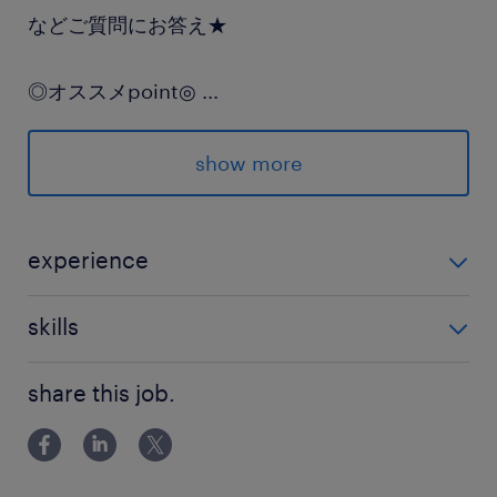
などご質問にお答え★
◎オススメpoint◎
...
・基本的なスマホ・PCの操作ができればOK♪
show more
未経験でも安心してスタートできます
・服装、ヘアカラー、ネイルなど超自由◎
experience
・未経験OK！ スマホや、ゲーム、アプリをよく普段
・週払い可（規定あり）
skills
から使っていると馴染みやすいです♪
・PC基本操作ができればOK！
派遣先の特徴
share this job.
コールセンター、ヘルプデスクなどIT関連クライ
アントを中心に展開している企業です