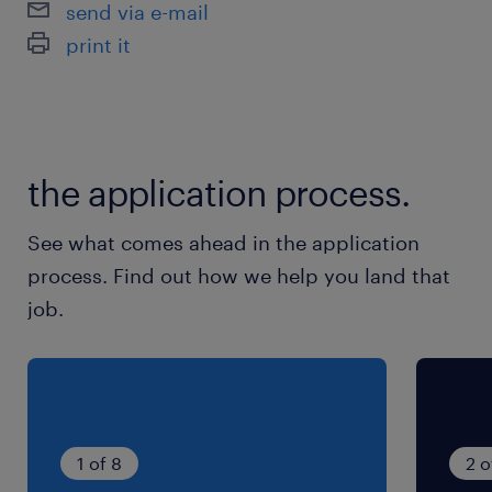
send via e-mail
最寄駅
print it
日豊本線／宮崎駅（徒歩5分）
休日休暇
シフト制
the application process.
【完全週休2日制シフト】月曜～日曜の間で週5
日のシフト勤務
See what comes ahead in the application
process. Find out how we help you land that
就業時間
job.
9:00-18:00（実働8時間00分・休憩60分）
残業
月0～20時間 ※残業なし、する＆できる範囲も
自由！
1 of 8
2 o