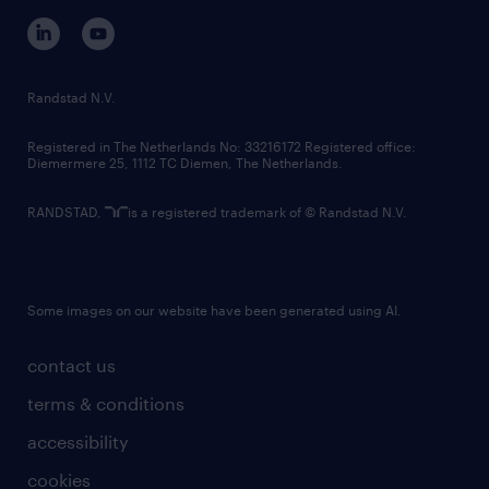
corporate governance
randstad innovation fund
country websites
Randstad N.V.
contact us
Registered in The Netherlands No: 33216172 Registered office:
Diemermere 25, 1112 TC Diemen, The Netherlands.
RANDSTAD,
is a registered trademark of © Randstad N.V.
Some images on our website have been generated using AI.
contact us
terms & conditions
accessibility
cookies