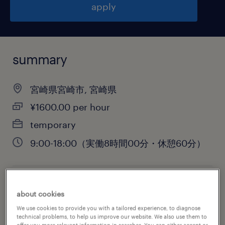
apply
summary
宮崎県宮崎市, 宮崎県
¥1600.00 per hour
temporary
9:00-18:00（実働8時間00分・休憩60分）
job category
about cookies
sales
We use cookies to provide you with a tailored experience, to diagnose
technical problems, to help us improve our website. We also use them to
offer you more relevant information in searches. You can either accept or