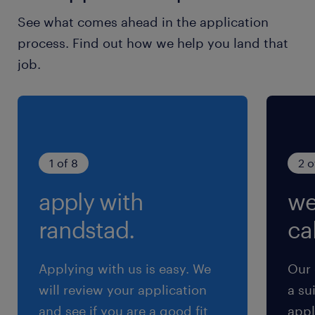
休日休暇
See what comes ahead in the application
土日祝日
process. Find out how we help you land that
土日祝日休み（完全週休2日制）※月曜～金曜ま
job.
での週5日勤務となります
就業時間
9:00-18:00（実働8時間00分・休憩60分）
1 of 8
2 o
残業
apply with
we
【残業なし】
randstad.
cal
Applying with us is easy. We
Our 
will review your application
a su
and see if you are a good fit
appl