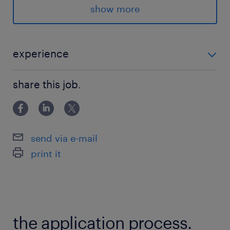
まずはお気軽にご連絡ください＾＾♪
show more
あなたの新しいチャレンジを
ランスタッドがしっかりサポートします！
experience
＊HTML・CSS・JSを用いたWebコーディングの実務経
派遣先の特徴
share this job.
験が1年以上ある方 ＊Web制作会社や事業会社での実務
少数精鋭のチームで、風通しの良いアットホーム
経験、または職業訓練校や専門学校での学習経験をお
な雰囲気です。企画から制作まで一貫して携われ
持ちの方
るため、幅広いスキルを身につけることができま
send via e-mail
す。
print it
最寄駅
伊予鉄道 環状線／平和通一丁目駅（徒歩1分）
伊予鉄道 城北線／赤十字病院前駅（徒歩5分）
the application process.