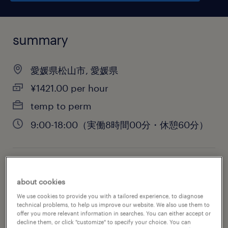
summary
愛媛県松山市, 愛媛県
¥1421.00 per hour
temp to perm
9:00-18:00（実働8時間00分・休憩60分）
job category
about cookies
design
We use cookies to provide you with a tailored experience, to diagnose
technical problems, to help us improve our website. We also use them to
offer you more relevant information in searches. You can either accept or
decline them, or click "customize" to specify your choice. You can