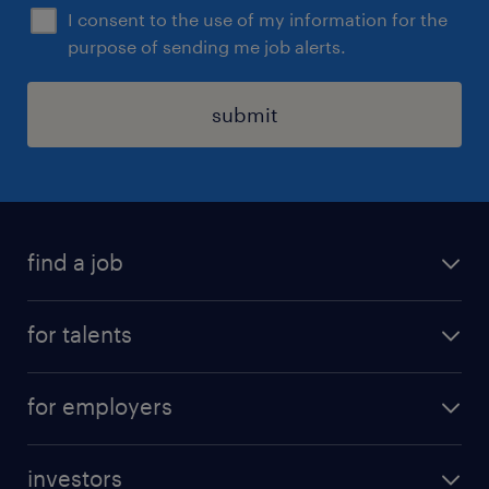
I consent to the use of my information for the
purpose of sending me job alerts.
submit
find a job
all jobs
for talents
career advice
operational career
careers at Randstad
for employers
professional career
staffing solutions
digital career
investors