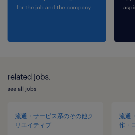
for the job and the company.
aspi
related jobs.
see all jobs
流通・サービス系のその他ク
流通
リエイティブ
作・