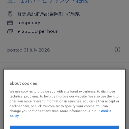
査、仕分け・ピッキング・梱包
群馬県北群馬郡吉岡町, 群馬県
temporary
¥1250.00 per hour
posted 31 july 2026
化学・素材のマシンオペレーター
about cookies
群馬県北群馬郡吉岡町, 群馬県
We use cookies to provide you with a tailored experience, to diagnose
technical problems, to help us improve our website. We also use them to
temporary
offer you more relevant information in searches. You can either accept or
decline them, or click "customize" to specify your choice. You can
¥1260.00 per hour
change your options at any time. More information is in our
cookie
policy.