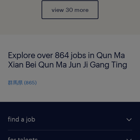
view 30 more
Explore over 864 jobs in Qun Ma
Xian Bei Qun Ma Jun Ji Gang Ting
群馬県
(
865
)
find a job
all jobs
for talents