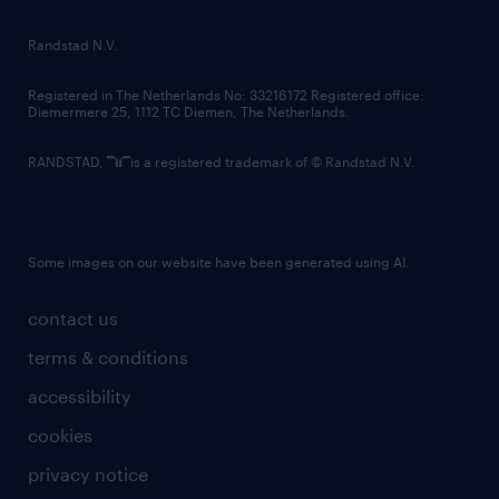
randstad innovation fund
country websites
Randstad N.V.
contact us
Registered in The Netherlands No: 33216172 Registered office:
Diemermere 25, 1112 TC Diemen, The Netherlands.
RANDSTAD,
is a registered trademark of © Randstad N.V.
Some images on our website have been generated using AI.
contact us
terms & conditions
accessibility
cookies
privacy notice